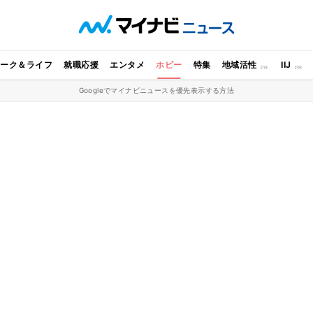
ワーク＆ライフ
就職応援
エンタメ
ホビー
特集
地域活性
IIJ
Googleでマイナビニュースを優先表示する方法