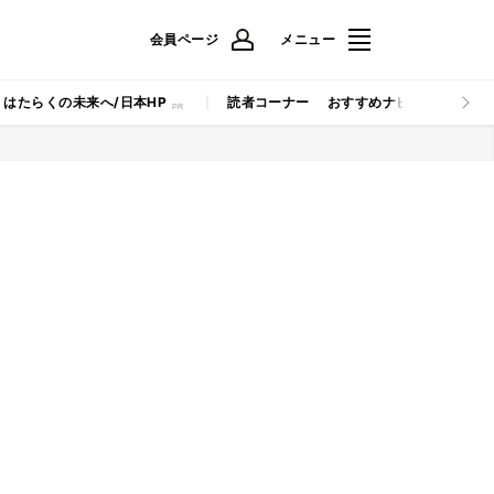
会員ページ
メニュー
はたらくの未来へ/日本HP
読者コーナー
おすすめナビ
マイナビB