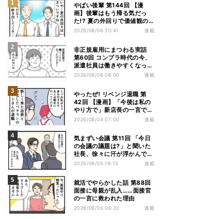
やばい後輩 第144回 【漫
画】後輩はもう帰る気だっ
た!? 夏の外回りで価値観の
違いを実感
2026/08/06 20:41
連載
非正規雇用にまつわる実話
第60回 コンプラ時代の今、
派遣社員は働きやすくなっ
た?
2026/08/06 08:00
連載
やったぜ! リベンジ退職 第
42回 【漫画】「今後は私の
やり方で」新店長の一言でベ
テラン退職→崩壊した現場
2026/08/04 07:00
連載
気まずい会議 第11回 「今日
の会議の議題は?」と聞いた
社長、徐々に汗が浮かんでき
た
2026/08/05 19:13
連載
就活でやらかした話 第88回
面接に母親が乱入……面接官
の一言に救われた理由
2026/08/06 06:33
連載