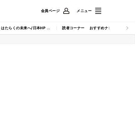
会員ページ
メニュー
はたらくの未来へ/日本HP
読者コーナー
おすすめナビ
マイナビB