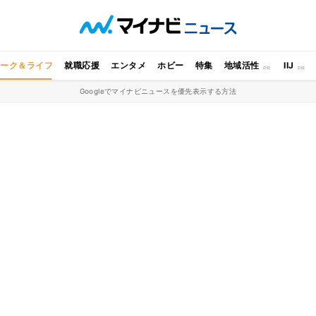
ワーク＆ライフ
就職応援
エンタメ
ホビー
特集
地域活性
IIJ
Googleでマイナビニュースを優先表示する方法