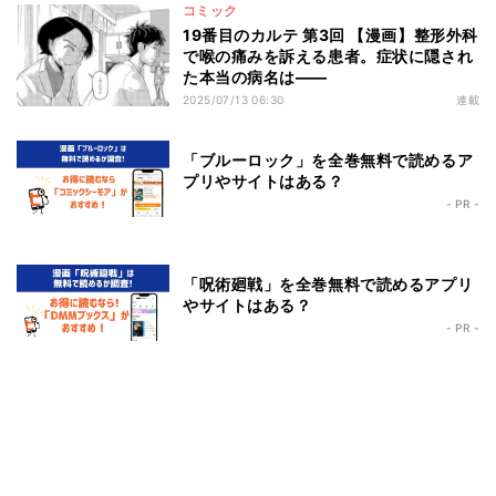
コミック
19番目のカルテ 第3回 【漫画】整形外科
で喉の痛みを訴える患者。症状に隠され
た本当の病名は――
2025/07/13 06:30
連載
「ブルーロック」を全巻無料で読めるア
プリやサイトはある？
- PR -
「呪術廻戦」を全巻無料で読めるアプリ
やサイトはある？
- PR -