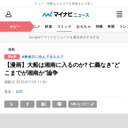
アニメ・特撮などのコアな情報をより深く
ホビー
アニメ
鉄道
コミック
おもちゃ
特撮
将棋
トレ
Googleでマイナビニュースを優先表示する方法
連載
#神奈川に住んでるエルフ
第4回
【漫画】大船は湘南に入るのか? 仁義なき“ど
こまでが湘南か”論争
掲載日
2025/07/20 11:50
著者：
鎧田
URLをコピー