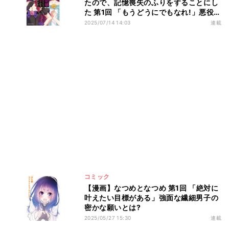
たので、記憶喪失のふりをすることにし
た 第1回 「もうどうにでもなれ!」悪役令
嬢が婚約者に告げられた衝撃の一言と
2025/07/14 14:03
連載
は!?
コミック
【漫画】なつめとなつめ 第1回 「絶対に
叶えたい目標がある」強面な繊細男子の
密かな願いとは?
2025/05/27 15:30
連載