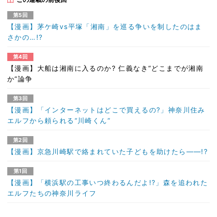
第5回
【漫画】茅ケ崎vs平塚「湘南」を巡る争いを制したのはま
さかの…!?
第4回
【漫画】大船は湘南に入るのか? 仁義なき“どこまでが湘南
か”論争
第3回
【漫画】「インターネットはどこで買えるの?」神奈川住み
エルフから頼られる“川崎くん”
第2回
【漫画】京急川崎駅で絡まれていた子どもを助けたら――!?
第1回
【漫画】「横浜駅の工事いつ終わるんだよ!?」森を追われた
エルフたちの神奈川ライフ