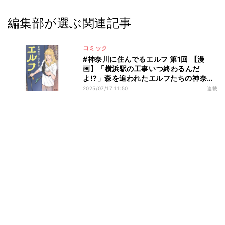
編集部が選ぶ関連記事
コミック
#神奈川に住んでるエルフ 第1回 【漫
画】「横浜駅の工事いつ終わるんだ
よ!?」森を追われたエルフたちの神奈川
ライフ
2025/07/17 11:50
連載