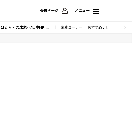
会員ページ
メニュー
はたらくの未来へ/日本HP
読者コーナー
おすすめナビ
マイナビB