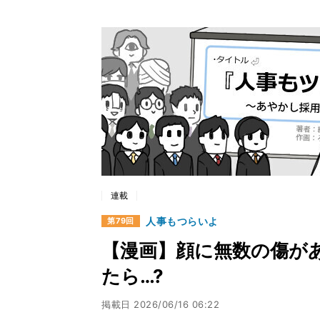
連載
人事もつらいよ
第79回
【漫画】顔に無数の傷が
たら…?
掲載日
2026/06/16 06:22