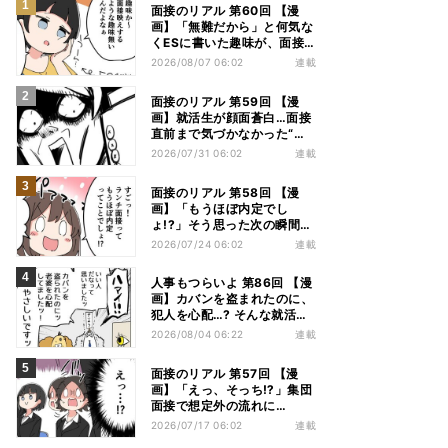
面接のリアル 第60回 【漫
画】「無難だから」と何気な
くESに書いた趣味が、面接
本番で…
2026/08/07 06:02
連載
面接のリアル 第59回 【漫
画】就活生が顔面蒼白…面接
直前まで気づかなかった“あ
ること”
2026/07/31 06:02
連載
面接のリアル 第58回 【漫
画】「もうほぼ内定でし
ょ!?」そう思った次の瞬間…
2026/07/24 06:02
連載
人事もつらいよ 第86回 【漫
画】カバンを盗まれたのに、
犯人を心配…? そんな就活生
に面接官は…
2026/08/04 06:22
連載
面接のリアル 第57回 【漫
画】「えっ、そっち⁉」集団
面接で想定外の流れに…
2026/07/17 06:02
連載