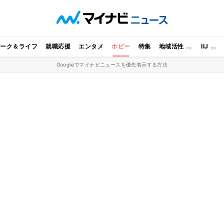
ワーク＆ライフ
就職応援
エンタメ
ホビー
特集
地域活性
IIJ
Googleでマイナビニュースを優先表示する方法