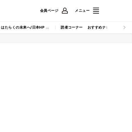
会員ページ
メニュー
はたらくの未来へ/日本HP
読者コーナー
おすすめナビ
マイナビB