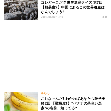
コレどーこだ!? 世界遺産クイズ 第7回
【難易度2】中国にあるこの世界遺産は
なんでしょう?
2023/01/02 13:10
連載
暮らし
これな～んだ? わかればあなたも雑学王
第2回 【難易度1】"バナナの茶色い斑
点"の名前、知ってる?