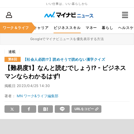
いい仕事は、いい暮らしから
ワーク＆ライフ
キャリア
ビジネススキル
マネー
暮らし
ヘルスケ
Googleでマイナビニュースを優先表示する方法
連載
【社会人必読!?】読めそうで読めない漢字クイズ
第8回
【難易度1】なんと読むでしょう!? - ビジネス
マンならわかるはず!
掲載日
2023/04/25 14:30
著者：
MN ワーク&ライフ編集部
URLをコピー