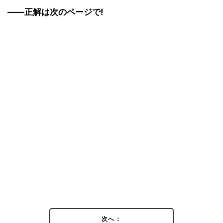
――正解は次のページで!
次へ：