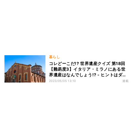
暮らし
コレどーこだ!? 世界遺産クイズ 第18回
【難易度3】イタリア・ミラノにある世
界遺産はなんでしょう!? - ヒントはダ・
ヴィンチの不朽の名作!
2023/05/05 13:10
連載