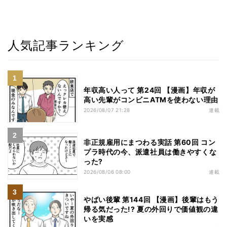
人気記事ランキング
年収高い人って 第24回 【漫画】年収が
高い先輩がコンビニATMを使わない理由
2026/08/07 21:28
連載
非正規雇用にまつわる実話 第60回 コン
プラ時代の今、派遣社員は働きやすくな
った?
2026/08/06 08:00
連載
やばい後輩 第144回 【漫画】後輩はもう
帰る気だった!? 夏の外回りで価値観の違
いを実感