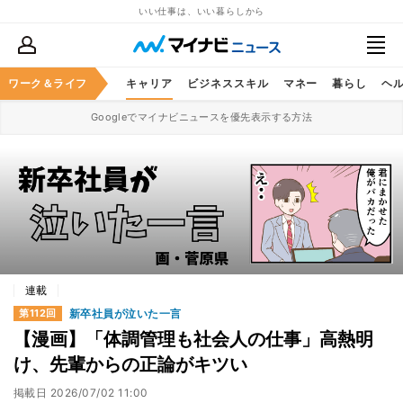
いい仕事は、いい暮らしから
ワーク＆ライフ
キャリア
ビジネススキル
マネー
暮らし
ヘ
Googleでマイナビニュースを優先表示する方法
連載
新卒社員が泣いた一言
第112回
【漫画】「体調管理も社会人の仕事」高熱明
け、先輩からの正論がキツい
掲載日
2026/07/02 11:00