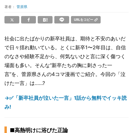
著者：
菅原県
URLをコピー
社会に出たばかりの新卒社員は、期待と不安のあいだ
で日々揺れ動いている。とくに新卒1〜2年目は、自信
のなさや経験不足から、何気ないひと言に深く傷つく
場面も多い。そんな“新卒たちの胸に刺さった一
言”を、菅原県さんの4コマ漫画でご紹介。今回の「泣
けた一言」は……?
→✅「新卒社員が泣いた一言」1話から無料でイッキ読
み!
■高熱明けに浴びた正論