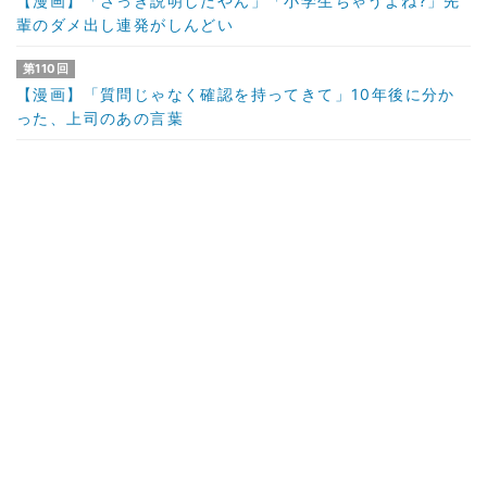
【漫画】「さっき説明したやん」「小学生ちゃうよね?」先
輩のダメ出し連発がしんどい
第110回
【漫画】「質問じゃなく確認を持ってきて」10年後に分か
った、上司のあの言葉