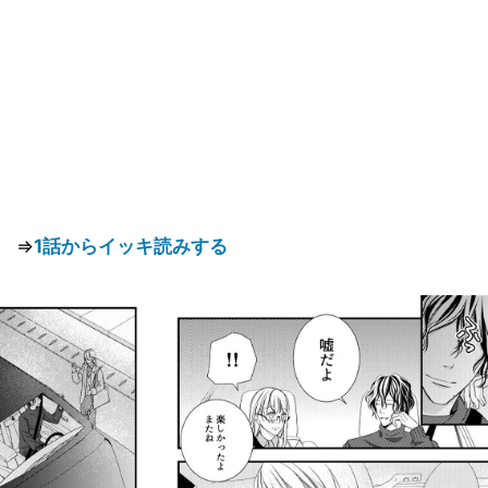
⇒
1話からイッキ読みする