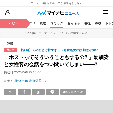
アニメ・特撮などのコアな情報をより深く
ホビー
アニメ
鉄道
コミック
おもちゃ
特撮
将棋
トレ
Googleでマイナビニュースを優先表示する方法
連載
【漫画】その初恋は甘すぎる～恋愛処女には刺激が強い～
第9回
「ホストってそういうこともするの? 」幼馴染
と女性客の会話をつい聞いてしまい――?
掲載日
2025/06/25 16:00
著者：
原作:itoka 漫画:陽華エミ
URLをコピー