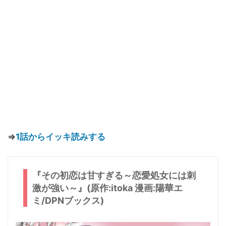
⇒
1話からイッキ読みする
『その初恋は甘すぎる～恋愛処女には刺
激が強い～』(原作:itoka 漫画:陽華エ
ミ/DPNブックス)