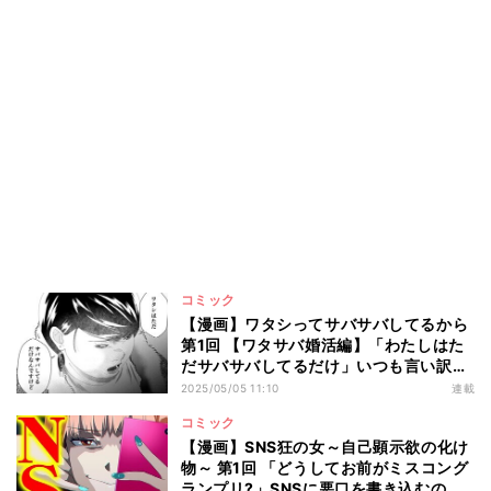
コミック
【漫画】ワタシってサバサバしてるから
第1回 【ワタサバ婚活編】「わたしはた
だサバサバしてるだけ」いつも言い訳、
そんなこと言われても…
2025/05/05 11:10
連載
コミック
【漫画】SNS狂の女～自己顕示欲の化け
物～ 第1回 「どうしてお前がミスコング
ランプリ?」SNSに悪口を書き込むの