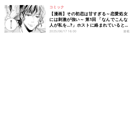
コミック
【漫画】その初恋は甘すぎる～恋愛処女
には刺激が強い～ 第1回 「なんでこんな
人が私を…?」ホストに絡まれているとこ
ろを助けてくれた人物は――!?
2025/06/17 16:00
連載