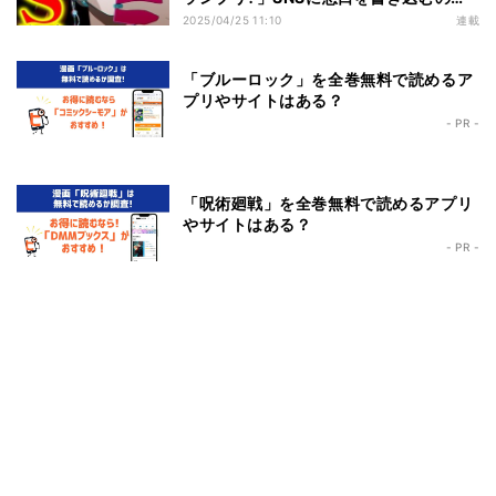
は…
2025/04/25 11:10
連載
「ブルーロック」を全巻無料で読めるア
プリやサイトはある？
- PR -
「呪術廻戦」を全巻無料で読めるアプリ
やサイトはある？
- PR -