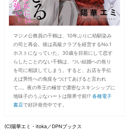
マジメ公務員の千鶴は、10年ぶりに幼馴染み
の司と再会。彼は高級クラブを経営するNo.1
ホストになっていた。30歳を目前にして恋す
らしたことのない千鶴は、つい結婚への焦り
を司に相談してしまう。すると、お店を手伝
えば男性への免疫をつけてあげると言われ
て…。夜の帝王の極甘で濃密なスキンシップに
地味子のうぶなハートは限界寸前!?
各種電子
書店
で好評発売中です。
(C)陽華エミ・itoka／DPNブックス