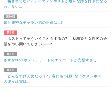
「騙されてない? 」イケメンホストが地味な姉を好きになる
わけない…
第10回
姉と親密なチャラい男の正体は…?
第9回
「ホストってそういうこともするの? 」幼馴染と女性客の会
話をつい聞いてしまい――?
第8回
さすがNo.1ホスト。デートのエスコートが完璧すぎる…!
第7回
「どんなすげぇ女だろう?」客にも“俺様”なイケメンホスト
の彼女は実は…