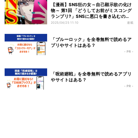
【漫画】SNS狂の女～自己顕示欲の化け
物～ 第1回 「どうしてお前がミスコング
ランプリ?」SNSに悪口を書き込むの
は…
2025/04/25 11:10
連載
「ブルーロック」を全巻無料で読めるア
プリやサイトはある？
- PR -
「呪術廻戦」を全巻無料で読めるアプリ
やサイトはある？
- PR -