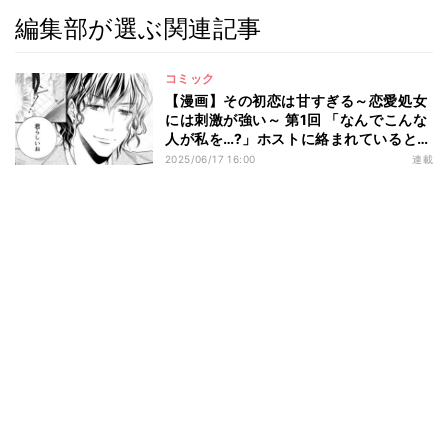
編集部が選ぶ関連記事
コミック
【漫画】その初恋は甘すぎる～恋愛処女
には刺激が強い～ 第1回 「なんでこんな
人が私を…?」ホストに絡まれているとこ
ろを助けてくれた人物は――!?
2025/06/17 16:00
連載