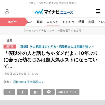
アニメ・特撮などのコアな情報をより深く
ホビー
アニメ
鉄道
コミック
おもちゃ
特撮
将棋
トレ
Googleでマイナビニュースを優先表示する方法
連載
【漫画】その初恋は甘すぎる～恋愛処女には刺激が強い～
第2回
「僕以外の人と話しちゃダメだよ」10年ぶり
に会った幼なじみは超人気ホストになってい
て…
掲載日
2025/06/18 16:00
著者：
原作:itoka 漫画:陽華エミ
URLをコピー