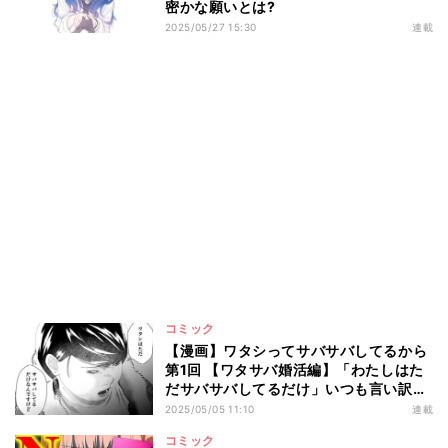
密かな願いとは?
2025/05/27 15:30
連載
コミック
【漫画】ワタシってサバサバしてるから
第1回 【ワタサバ婚活編】「わたしはた
だサバサバしてるだけ」いつも言い訳、
そんなこと言われても…
2025/05/05 11:10
連載
コミック