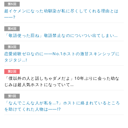
第5回
超イケメンになった幼馴染が私に尽くしてくれる理由とは
――?
第4回
「敬語使った罰ね」敬語禁止なのについつい出てしまい…
第3回
恋愛経験ゼロなのに――No.1ホストの激甘スキンシップに
タジタジ…!
第2回
「僕以外の人と話しちゃダメだよ」10年ぶりに会った幼な
じみは超人気ホストになっていて…
第1回
「なんでこんな人が私を…?」ホストに絡まれているところ
を助けてくれた人物は――!?