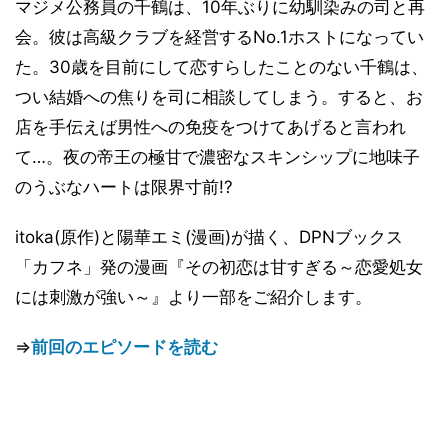
マジメ公務員の千鶴は、10年ぶりに幼馴染みの司と再
会。彼は高級クラブを経営するNo.1ホストになってい
た。30歳を目前にして恋すらしたことのない千鶴は、
つい結婚への焦りを司に相談してしまう。すると、お
店を手伝えば男性への免疫をつけてあげると言われ
て…。夜の帝王の極甘で濃密なスキンシップに地味子
のうぶなハートは限界寸前!?
itoka(原作)と陽華エミ(漫画)が描く、DPNブックス
「カフネ」発の漫画『その初恋は甘すぎる～恋愛処女
には刺激が強い～』より一部をご紹介します。
⇒
前回のエピソードを読む