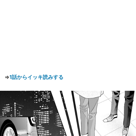
⇒
1話からイッキ読みする