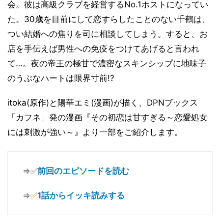
会。彼は高級クラブを経営するNo.1ホストになってい
た。30歳を目前にして恋すらしたことのない千鶴は、
つい結婚への焦りを司に相談してしまう。すると、お
店を手伝えば男性への免疫をつけてあげると言われ
て…。夜の帝王の極甘で濃密なスキンシップに地味子
のうぶなハートは限界寸前!?
itoka(原作)と陽華エミ(漫画)が描く、DPNブックス
「カフネ」発の漫画『その初恋は甘すぎる～恋愛処女
には刺激が強い～』より一部をご紹介します。
⇒✅
前回のエピソードを読む
⇒✅
1話からイッキ読みする