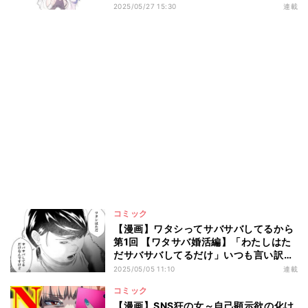
2025/05/27 15:30
連載
コミック
【漫画】ワタシってサバサバしてるから
第1回 【ワタサバ婚活編】「わたしはた
だサバサバしてるだけ」いつも言い訳、
そんなこと言われても…
2025/05/05 11:10
連載
コミック
【漫画】SNS狂の女～自己顕示欲の化け