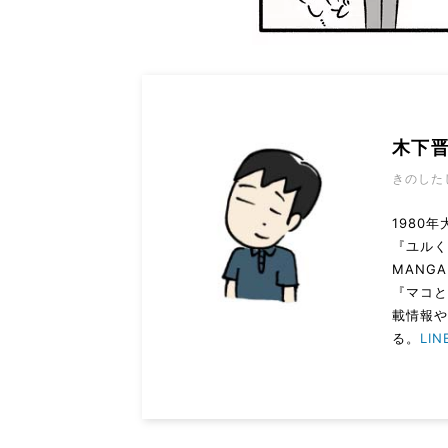
木下
きのした
1980
『ユルく
MANG
『マコと
載情報
る。
LI