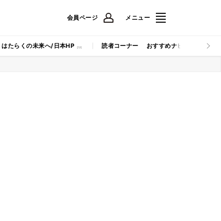
会員ページ
メニュー
はたらくの未来へ/日本HP
読者コーナー
おすすめナビ
マイナビB