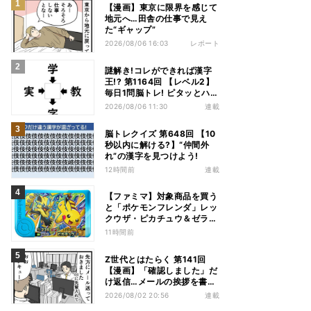
【漫画】東京に限界を感じて
地元へ…田舎の仕事で見え
た“ギャップ”
2026/08/06 16:03
レポート
謎解き!コレができれば漢字
王!? 第1164回 【レベル2】
毎日1問脳トレ! ピタッとハマ
る漢字はどれだ?
2026/08/06 11:30
連載
脳トレクイズ 第648回 【10
秒以内に解ける?】“仲間外
れ”の漢字を見つけよう!
12時間前
連載
【ファミマ】対象商品を買う
と「ポケモンフレンダ」レッ
クウザ・ピカチュウ＆ゼラオ
ラのスペシャルフレンダピッ
11時間前
クがもらえるキャンペーン
Z世代とはたらく 第141回
【漫画】「確認しました」だ
け返信…メールの挨拶を書か
ない“チャット世代”の価値観
2026/08/02 20:56
連載