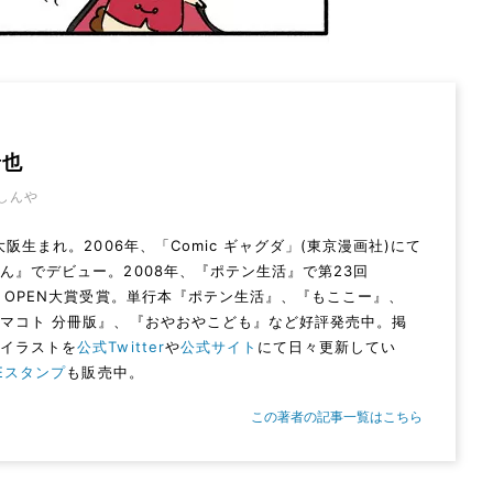
晋也
しんや
年大阪生まれ。2006年、「Comic ギャグダ」(東京漫画社)にて
ん』でデビュー。2008年、『ポテン生活』で第23回
A OPEN大賞受賞。単行本『ポテン生活』、『もここー』、
マコト 分冊版』、『おやおやこども』など好評発売中。掲
やイラストを
公式Twitter
や
公式サイト
にて日々更新してい
NEスタンプ
も販売中。
この著者の記事一覧はこちら