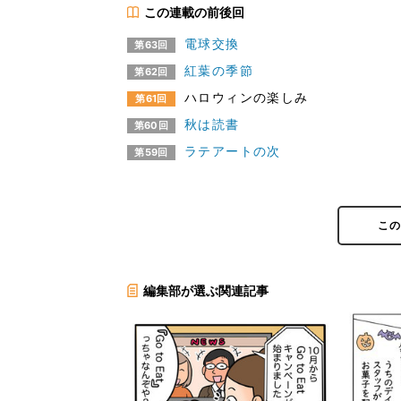
この連載の前後回
電球交換
第63回
紅葉の季節
第62回
ハロウィンの楽しみ
第61回
秋は読書
第60回
ラテアートの次
第59回
こ
編集部が選ぶ関連記事