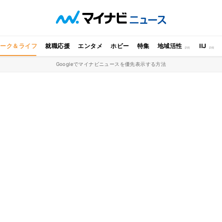
ワーク＆ライフ
就職応援
エンタメ
ホビー
特集
地域活性
IIJ
Googleでマイナビニュースを優先表示する方法