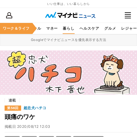
いい仕事は、いい暮らしから
ャリア
ワーク＆ライフ
ビジネススキル
マネー
暮らし
ヘルスケア
グルメ
レジャー
Googleでマイナビニュースを優先表示する方法
連載
超忠犬ハチコ
第56回
頭痛のワケ
掲載日
2020/08/12 12:03