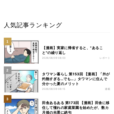
人気記事ランキング
【漫画】実家に帰省すると、"あるこ
と"の繰り返し
2026/08/09 08:03
レポート
タワマン暮らし 第153回 【漫画】「外が
灼熱すぎる…でも…」タワマンに住んで
分かった夏のメリット
2026/08/09 08:15
連載
田舎あるある 第173回 【漫画】田舎に移
住して憧れの家庭菜園を始めたが、数カ
月後の光景に絶句