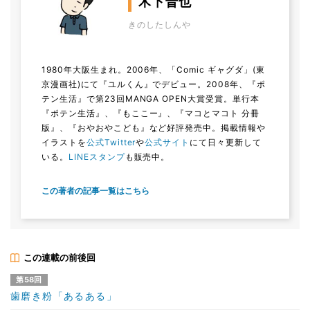
木下晋也
きのしたしんや
1980年大阪生まれ。2006年、「Comic ギャグダ」(東
京漫画社)にて『ユルくん』でデビュー。2008年、『ポ
テン生活』で第23回MANGA OPEN大賞受賞。単行本
『ポテン生活』、『もここー』、『マコとマコト 分冊
版』、『おやおやこども』など好評発売中。掲載情報や
イラストを
公式Twitter
や
公式サイト
にて日々更新して
いる。
LINEスタンプ
も販売中。
この著者の記事一覧はこちら
この連載の前後回
第58回
歯磨き粉「あるある」