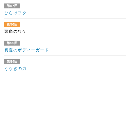
第57回
ひらけフタ
第56回
頭痛のワケ
第55回
真夏のボディーガード
第54回
うなぎの力