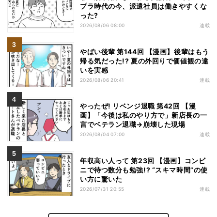
プラ時代の今、派遣社員は働きやすくな
った?
2026/08/06 08:00
連載
やばい後輩 第144回 【漫画】後輩はもう
帰る気だった!? 夏の外回りで価値観の違
いを実感
2026/08/06 20:41
連載
やったぜ! リベンジ退職 第42回 【漫
画】「今後は私のやり方で」新店長の一
言でベテラン退職→崩壊した現場
2026/08/04 07:00
連載
年収高い人って 第23回 【漫画】コンビ
ニで待つ数分も勉強!? “スキマ時間”の使
い方に驚いた
2026/07/31 20:55
連載