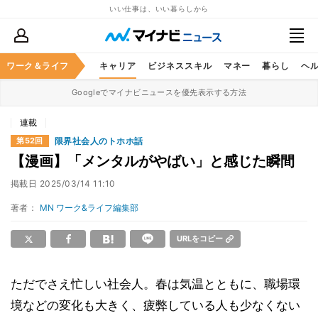
いい仕事は、いい暮らしから
ワーク＆ライフ
キャリア
ビジネススキル
マネー
暮らし
ヘ
Googleでマイナビニュースを優先表示する方法
連載
限界社会人のトホホ話
第52回
【漫画】「メンタルがやばい」と感じた瞬間
掲載日
2025/03/14 11:10
著者：
MN ワーク&ライフ編集部
URLをコピー
ただでさえ忙しい社会人。春は気温とともに、職場環
境などの変化も大きく、疲弊している人も少なくない