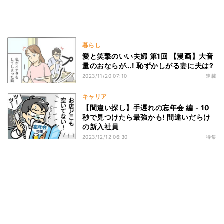
暮らし
愛と笑撃のいい夫婦 第1回 【漫画】大音
量のおならが…! 恥ずかしがる妻に夫は?
2023/11/20 07:10
連載
キャリア
【間違い探し】手遅れの忘年会 編 - 10
秒で見つけたら最強かも! 間違いだらけ
の新入社員
2023/12/12 06:30
特集