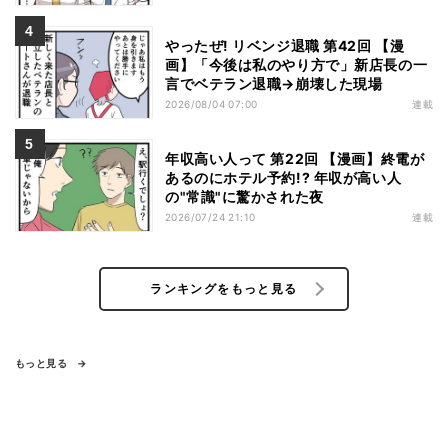
やったぜ! リベンジ退職 第42回 【漫
画】「今後は私のやり方で」新店長の一
言でベテラン退職→崩壊した現場
2026/08/04 07:00
連載
年収高い人って 第22回 【漫画】終電が
あるのにホテル予約!? 年収が高い人
の"常識"に驚かされた夜
2026/07/24 21:10
連載
ランキングをもっと見る
もっと見る