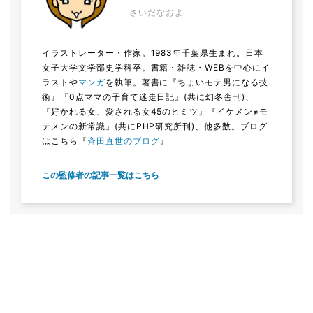
さいだなおよ
イラストレーター・作家。1983年千葉県生まれ。日本
女子大学文学部史学科卒。書籍・雑誌・WEBを中心にイ
ラストや
マンガ
を執筆。著書に『ちょいモテ男になる技
術』『0点ママの子育て迷走日記』(共に幻冬舎刊)、
『好かれる女、愛される女45のヒミツ』『イケメン≠モ
テメンの新常識』(共にPHP研究所刊)、他多数。ブログ
はこちら『
斉田直世のブログ
』
この監修者の記事一覧はこちら