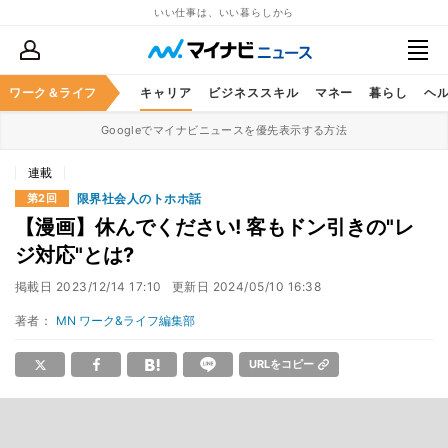
いい仕事は、いい暮らしから
ワーク＆ライフ
キャリア
ビジネススキル
マネー
暮らし
ヘ
Googleでマイナビニュースを優先表示する方法
連載
限界社会人のトホホ話
第2回
【漫画】休んでください! 客もドン引きの"レ
ジ対応"とは?
掲載日
2023/12/14 17:10
更新日
2024/05/10 16:38
著者：
MN ワーク&ライフ編集部
URLをコピー