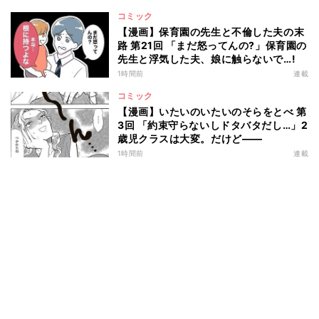
コミック
【漫画】保育園の先生と不倫した夫の末
路 第21回 「まだ怒ってんの?」保育園の
先生と浮気した夫、娘に触らないで…!
1時間前
連載
コミック
【漫画】いたいのいたいのそらをとべ 第
3回 「約束守らないしドタバタだし…」2
歳児クラスは大変。だけど――
1時間前
連載