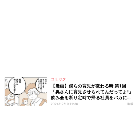
コミック
【漫画】僕らの育児が変わる時 第1回
「奥さんに育児させられてんだってよ!」
飲み会を断り定時で帰る社員をバカにす
る同僚たち
2024/12/10 11:30
連載