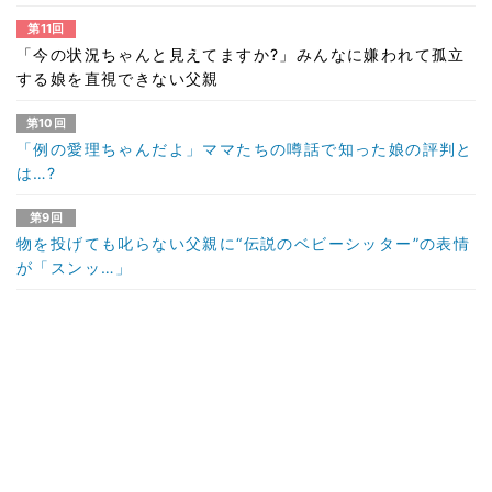
第11回
「今の状況ちゃんと見えてますか?」みんなに嫌われて孤立
する娘を直視できない父親
第10回
「例の愛理ちゃんだよ」ママたちの噂話で知った娘の評判と
は…?
第9回
物を投げても叱らない父親に“伝説のベビーシッター”の表情
が「スンッ…」