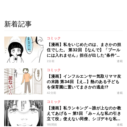
新着記事
コミック
【漫画】私をいじめたのは、まさかの担
任でした。 第32回 【なんで】「プール
には入れません」担任が出した“条件”と
は?
2分前
連載
コミック
【漫画】インフルエンサー気取りママ友
の末路 第34回 【え…】熱のある子ども
を保育園に置いてまさかの逃走!?
42分前
連載
コミック
【漫画】私ランキング～誰が上なのか教
えてあげる～ 第1回 「み～んな私の引き
立て役」使えない同僚、シゴデキな私
は…
1時間前
連載