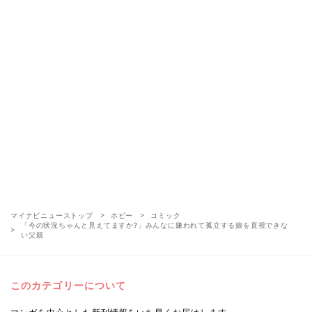
マイナビニューストップ
ホビー
コミック
「今の状況ちゃんと見えてますか?」みんなに嫌われて孤立する娘を直視できな
い父親
このカテゴリーについて