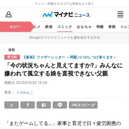
アニメ・特撮などのコアな情報をより深く
ホビー
アニメ
鉄道
コミック
おもちゃ
特撮
将棋
トレ
Googleでマイナビニュースを優先表示する方法
連載
【漫画】ファザーシッター ～問題パパのしつけ承ります～
第11回
「今の状況ちゃんと見えてますか?」みんなに
嫌われて孤立する娘を直視できない父親
掲載日
2025/05/22 15:30
著者：
メカわんこ
URLをコピー
「またゲームしてる…」家事と育児で日々疲労困憊の