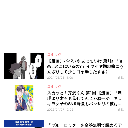
コミック
【漫画】パパいや あっちいけ 第1回 「香
奈…どこにいるの?」イヤイヤ期の娘にう
んざりして少し目を離したすきに…
2024/09/02 11:00
連載
コミック
スカッと！芹沢くん 第1回 【漫画】「料
理より太もも見せてんじゃねーか」キラ
キラ女子のSNS自慢もバッサリの彼は…
2025/04/07 12:05
連載
「ブルーロック」を全巻無料で読めるア