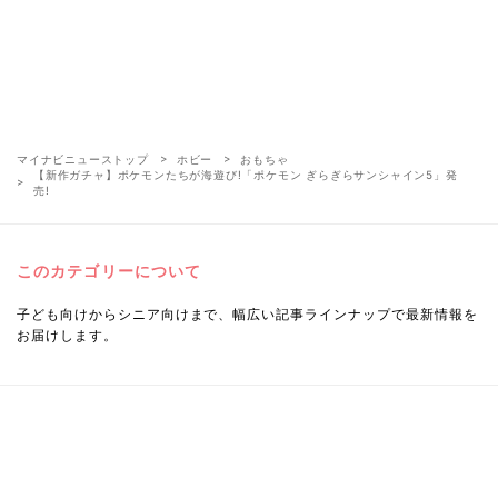
マイナビニューストップ
ホビー
おもちゃ
【新作ガチャ】ポケモンたちが海遊び!「ポケモン ぎらぎらサンシャイン5」発
売!
このカテゴリーについて
子ども向けからシニア向けまで、幅広い記事ラインナップで最新情報を
お届けします。