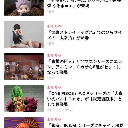
『怪獣8号』るかっぷシリーズに「鳴海
弦 やるきver.」が登場
1分前
おもちゃ
『文豪ストレイドッグス』てのひらサイ
ズの「太宰治」が登場
1分前
おもちゃ
『進撃の巨人』とびマスシリーズにエレ
ン、アルミン、ミカサら6種がセットに
なって登場
1分前
おもちゃ
『ONE PIECE』P.O.Pシリーズに「人食
いのバルトロメオ」が【限定復刻版】と
して再登場
2026/08/07 22:45
おもちゃ
『銀魂』G.E.M.シリーズにチャイナ服姿