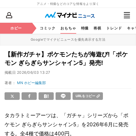
アニメ・特撮などのコアな情報をより深く
アニメ
ホビー
鉄道
コミック
おもちゃ
特撮
将棋
トレンド
キャ
Googleでマイナビニュースを優先表示する方法
【新作ガチャ】ポケモンたちが海遊び!「ポケ
モン ぎらぎらサンシャイン5」発売!
掲載日
2026/06/03 13:27
著者：
MN ホビー編集部
URLをコピー
タカラトミーアーツは、「ガチャ」シリーズから「ポ
ケモン ぎらぎらサンシャイン5」を2026年6月に発売
する。全4種で価格は400円。