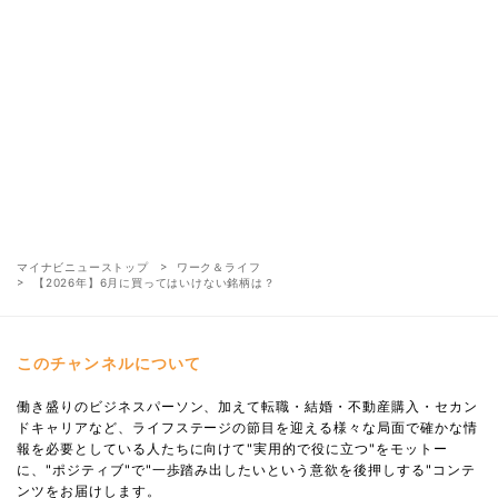
マイナビニューストップ
ワーク＆ライフ
【2026年】6月に買ってはいけない銘柄は？
このチャンネルについて
働き盛りのビジネスパーソン、加えて転職・結婚・不動産購入・セカン
ドキャリアなど、ライフステージの節目を迎える様々な局面で確かな情
報を必要としている人たちに向けて"実用的で役に立つ"をモットー
に、"ポジティブ"で"一歩踏み出したいという意欲を後押しする"コンテ
ンツをお届けします。