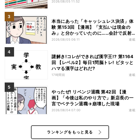
2026/08/05 11:52
本当にあった「キャッシュレス決済」体
験 第153回 【漫画】「支払いは現金の
み」と分かっていたのに……会計で反射
的に出してしまったものは
2026/08/05 06:11
連載
謎解き!コレができれば漢字王!? 第1164
回 【レベル2】毎日1問脳トレ! ピタッと
ハマる漢字はどれだ?
17時間前
連載
やったぜ! リベンジ退職 第42回 【漫
画】「今後は私のやり方で」新店長の一
言でベテラン退職→崩壊した現場
2026/08/04 07:00
連載
ランキングをもっと見る