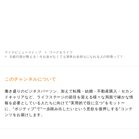
マイナビニューストップ
ワーク＆ライフ
元銀行員が教える！今お金がなくても将来お金持ちになれる人の特徴って？
このチャンネルについて
働き盛りのビジネスパーソン、加えて転職・結婚・不動産購入・セカン
ドキャリアなど、ライフステージの節目を迎える様々な局面で確かな情
報を必要としている人たちに向けて"実用的で役に立つ"をモットー
に、"ポジティブ"で"一歩踏み出したいという意欲を後押しする"コンテ
ンツをお届けします。