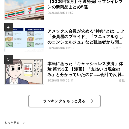
【2026年8月】今週発売! セブンイレブ
ンの新商品まとめ5選
2026/08/05 11:52
アメックス会員が求める"特典"とは......?
「会員歴のプライド」「マニュアルなし
のコンシェルジュ」など担当者から聞い
た"裏話"も
2026/08/06 16:13
レポート
本当にあった「キャッシュレス決済」体
験 第153回 【漫画】「支払いは現金の
み」と分かっていたのに……会計で反射
的に出してしまったものは
2026/08/05 06:11
連載
ランキングをもっと見る
もっと見る