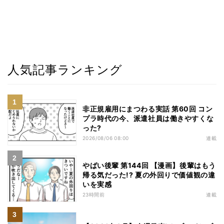
人気記事ランキング
非正規雇用にまつわる実話 第60回 コン
プラ時代の今、派遣社員は働きやすくな
った?
2026/08/06 08:00
連載
やばい後輩 第144回 【漫画】後輩はもう
帰る気だった!? 夏の外回りで価値観の違
いを実感
23時間前
連載