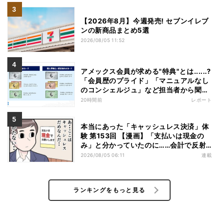
【2026年8月】今週発売! セブンイレブ
ンの新商品まとめ5選
2026/08/05 11:52
アメックス会員が求める"特典"とは......?
「会員歴のプライド」「マニュアルなし
のコンシェルジュ」など担当者から聞い
た"裏話"も
20時間前
レポート
本当にあった「キャッシュレス決済」体
験 第153回 【漫画】「支払いは現金の
み」と分かっていたのに……会計で反射
的に出してしまったものは
2026/08/05 06:11
連載
ランキングをもっと見る