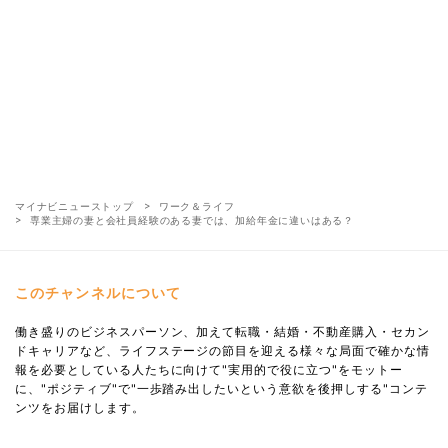
マイナビニューストップ
ワーク＆ライフ
専業主婦の妻と会社員経験のある妻では、加給年金に違いはある？
このチャンネルについて
働き盛りのビジネスパーソン、加えて転職・結婚・不動産購入・セカン
ドキャリアなど、ライフステージの節目を迎える様々な局面で確かな情
報を必要としている人たちに向けて"実用的で役に立つ"をモットー
に、"ポジティブ"で"一歩踏み出したいという意欲を後押しする"コンテ
ンツをお届けします。