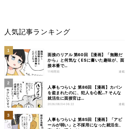
人気記事ランキング
面接のリアル 第60回 【漫画】「無難だ
から」と何気なくESに書いた趣味が、面
接本番で…
11時間前
連載
人事もつらいよ 第86回 【漫画】カバン
を盗まれたのに、犯人を心配…? そんな
就活生に面接官は…
2026/08/04 06:22
連載
人事もつらいよ 第85回 【漫画】「アピ
ールが弱い」と不採用になった就活生、