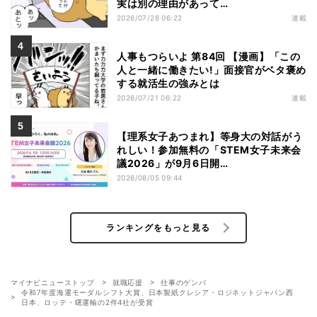
実は別の理由があって…
2026/07/28 06:22
連載
人事もつらいよ 第84回 【漫画】「この
人と一緒に働きたい!」面接官がベタ褒め
する就活生の強みとは
2026/07/21 06:22
連載
【理系女子あつまれ】等身大の対話がう
れしい！参加無料の「STEM女子未来会
議2026」が9月6日開…
2026/08/05 09:44
ランキングをもっと見る
マイナビニューストップ
就職応援
仕事のゲンバ
令和7年度海運モーダルシフト大賞、日本製紙クレシア・ロジネットジャパン西
日本、ロッテ・曙運輸の2件4社が受賞