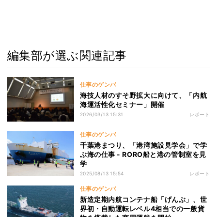
編集部が選ぶ関連記事
仕事のゲンバ
海技人材のすそ野拡大に向けて、「内航
海運活性化セミナー」開催
2026/03/13 15:31
レポート
仕事のゲンバ
千葉港まつり、「港湾施設見学会」で学
ぶ海の仕事 - RORO船と港の管制室を見
学
2025/08/13 15:54
レポート
仕事のゲンバ
新造定期内航コンテナ船「げんぶ」、世
界初・自動運転レベル4相当での一般貨