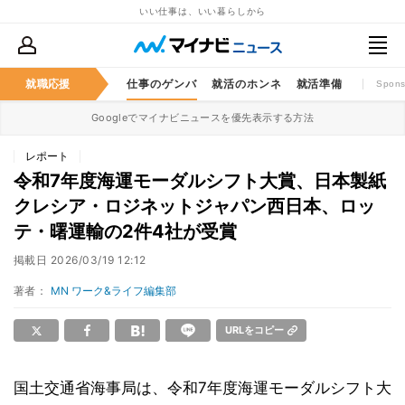
いい仕事は、いい暮らしから
就職応援
仕事のゲンバ
就活のホンネ
就活準備
Spons
Googleでマイナビニュースを優先表示する方法
レポート
令和7年度海運モーダルシフト大賞、日本製紙
クレシア・ロジネットジャパン西日本、ロッ
テ・曙運輸の2件4社が受賞
掲載日
2026/03/19 12:12
著者：
MN ワーク&ライフ編集部
URLをコピー
国土交通省海事局は、令和7年度海運モーダルシフト大