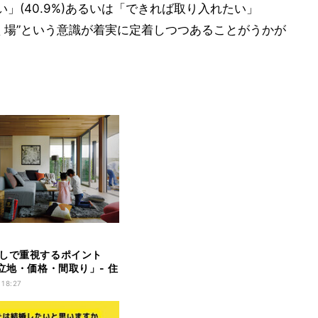
」(40.9%)あるいは「できれば取り入れたい」
=働く場”という意識が着実に定着しつつあることがうかが
しで重視するポイント
「立地・価格・間取り」- 住
分かった後悔ポイントは?
 18:27