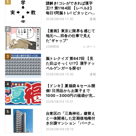
謎解き!コレができれば漢字
王!? 第1164回 【レベル2】
毎日1問脳トレ! ピタッとハマ
る漢字はどれだ?
2026/08/06 11:30
連載
【漫画】東京に限界を感じて
地元へ…田舎の仕事で見え
た“ギャップ”
23時間前
レポート
脳トレクイズ 第647回 【見
た目はそっくり!?】漢字ドッ
ペルゲンガーを探せ!
2026/08/06 10:30
連載
【ドンキ】夏福袋＆セール開
催! 日用品からお菓子まで
1000～3000円の福袋が充
実、家電やアパレルなど人気
2026/08/04 15:51
商品も特価
台東区の「三島神社」建替え
と一体開発した定期借地権付
き分譲マンション「パークホ
ームズ入谷」竣工
2026/08/06 08:15