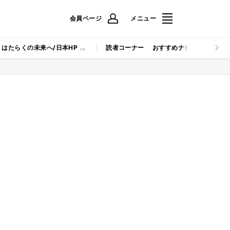
会員ページ
メニュー
はたらくの未来へ/日本HP
読者コーナー
おすすめナビ
マイナビB