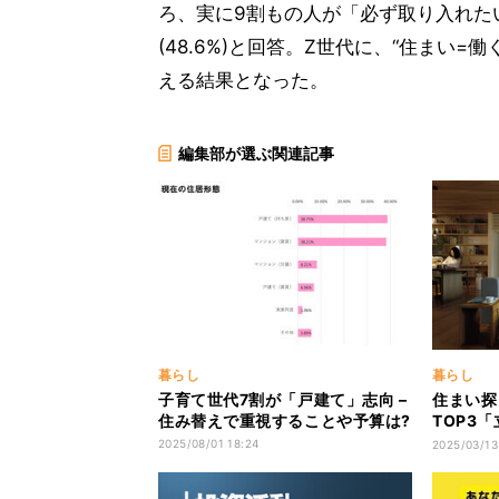
ろ、実に9割もの人が「必ず取り入れたい
(48.6%)と回答。Z世代に、“住まい
える結果となった。
編集部が選ぶ関連記事
暮らし
暮らし
子育て世代7割が「戸建て」志向 –
住まい探
住み替えで重視することや予算は?
TOP3
んでから
2025/08/01 18:24
2025/03/13