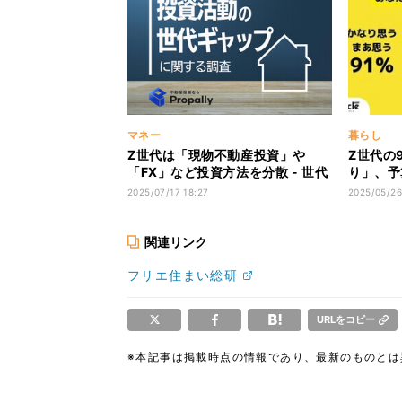
マネー
暮らし
Z世代は「現物不動産投資」や
Z世代の
「FX」など投資方法を分散 - 世代
り」、予
が上がるほど株式・投資信託への
たい?
2025/07/17 18:27
2025/05/26
偏りが強い傾向
関連リンク
フリエ住まい総研
URLをコピー
※本記事は掲載時点の情報であり、最新のものと