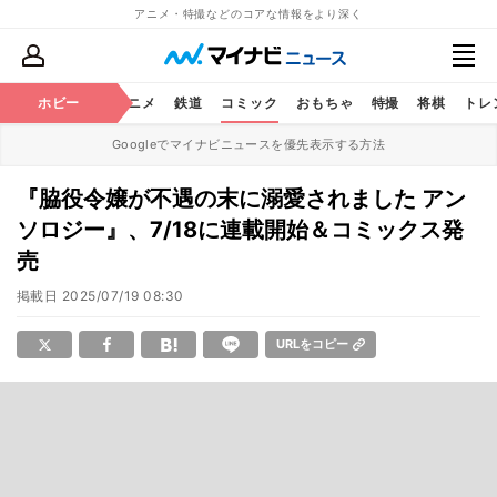
アニメ・特撮などのコアな情報をより深く
ホビー
アニメ
鉄道
コミック
おもちゃ
特撮
将棋
トレ
Googleでマイナビニュースを優先表示する方法
『脇役令嬢が不遇の末に溺愛されました アン
ソロジー』、7/18に連載開始＆コミックス発
売
掲載日
2025/07/19 08:30
URLをコピー