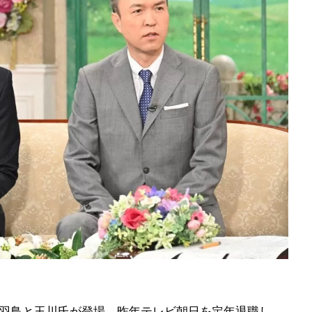
顔”羽鳥と玉川氏が登場。昨年テレビ朝日を定年退職し、