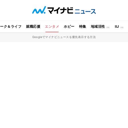
ワーク＆ライフ
就職応援
エンタメ
ホビー
特集
地域活性
IIJ
Googleでマイナビニュースを優先表示する方法