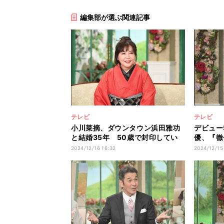
編集部が選ぶ関連記事
テレビ
テレビ
小川菜摘、ダウンタウン浜田雅功
デビュー
と結婚35年 50歳で封印してい
優、『徹
た舞台に復帰
けに結婚
2024/12/16 16:32
2024/12/15