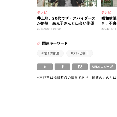
テレビ
テレビ
井上順、20代でザ・スパイダース
昭和歌謡
が解散 森光子さんと出会い俳優
き、不良
へ
父は警察
2024/12/14 05:00
2024/12/11
関連キーワード
#徹子の部屋
#テレビ朝日
URLをコピー
※本記事は掲載時点の情報であり、最新のものと