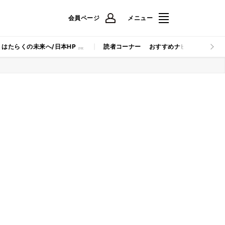
会員ページ
メニュー
はたらくの未来へ/日本HP
読者コーナー
おすすめナビ
マイナビB