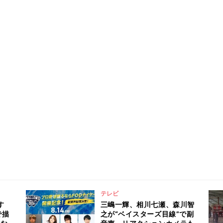
テレビ
す
三嶋一輝、相川七瀬、森川智
で描
之が“ベイスターズ目線”で副