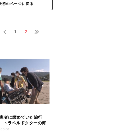
最初のページに戻る
1
2
患者に諦めていた旅行
” トラベルドクターの悔
と1日早ければ…」
 06:00