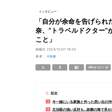
インタビュー
「自分が余命を告げられ
奈、“トラベルドクター”
こと」
掲載日
2024/12/07 18:00
著者：
中島優
URLをコピー
目次
今一緒にいる家族と作った思い出の沖
1
主治医の強い反対も…故郷の海で見せ
2