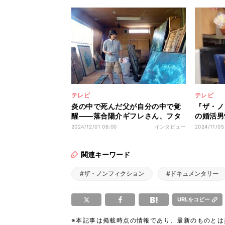
テレビ
テレビ
炎の中で死んだ父が自分の中で覚
『ザ・ノ
醒――落合陽介ギフレさん、フタ
の婚活男
をし続けた亡き家族の存在が「か
マアドバ
2024/12/01 06:00
インタビュー
2024/11/05
けがえのないものに」
倒されて
関連キーワード
#ザ・ノンフィクション
#ドキュメンタリー
URLをコピー
※本記事は掲載時点の情報であり、最新のものと