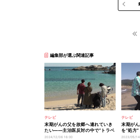
編集部が選ぶ関連記事
テレビ
テレビ
末期がんの父を故郷へ連れていき
末期がん
たい――主治医反対の中で“トラベ
を“処方
ルドクター”が奮闘
し涙「あ
2024/12/06 16:00
2023/05/14