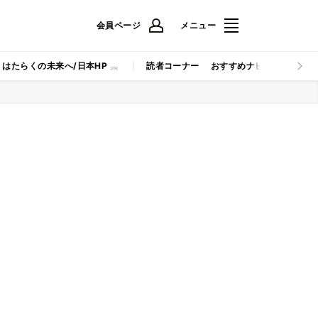
会員ページ
メニュー
はたらくの未来へ/日本HP
読者コーナー
おすすめナビ
マイナビB