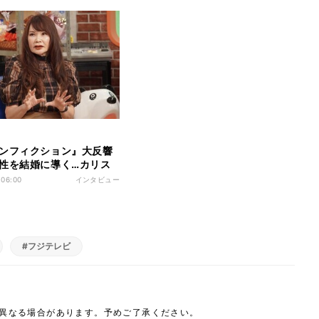
ンフィクション』大反響
性を結婚に導く…カリス
イザー・植草美幸氏、罵
 06:00
インタビュー
も“親心”で向き合う
#フジテレビ
は異なる場合があります。予めご了承ください。