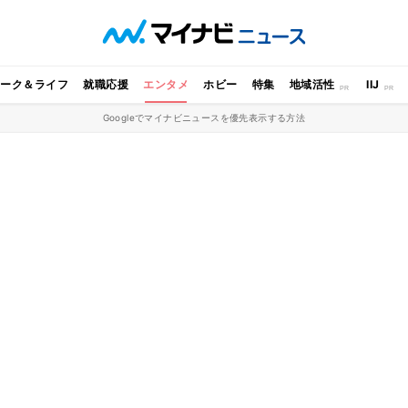
ワーク＆ライフ
就職応援
エンタメ
ホビー
特集
地域活性
IIJ
Googleでマイナビニュースを優先表示する方法