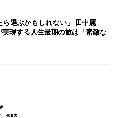
たら選ぶかもしれない」 田中麗
が実現する人生最期の旅は「素敵な
縄
た「生命力」