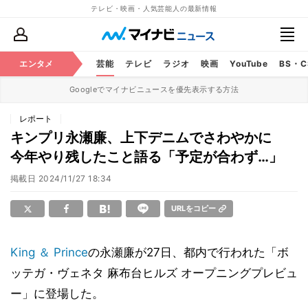
テレビ・映画・人気芸能人の最新情報
エンタメ
芸能
テレビ
ラジオ
映画
YouTube
BS・
Googleでマイナビニュースを優先表示する方法
レポート
キンプリ永瀬廉、上下デニムでさわやかに
今年やり残したこと語る「予定が合わず…」
掲載日
2024/11/27 18:34
URLをコピー
King ＆ Prince
の永瀬廉が27日、都内で行われた「ボ
ッテガ・ヴェネタ 麻布台ヒルズ オープニングプレビュ
ー」に登場した。