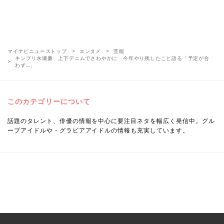
マイナビニューストップ
エンタメ
芸能
キンプリ永瀬廉、上下デニムでさわやかに 今年やり残したこと語る「予定が合
わず…」
このカテゴリーについて
話題のタレント、俳優の情報を中心に要注目ネタを幅広く発信中。グル
ープアイドルや・グラビアアイドルの情報も充実しています。