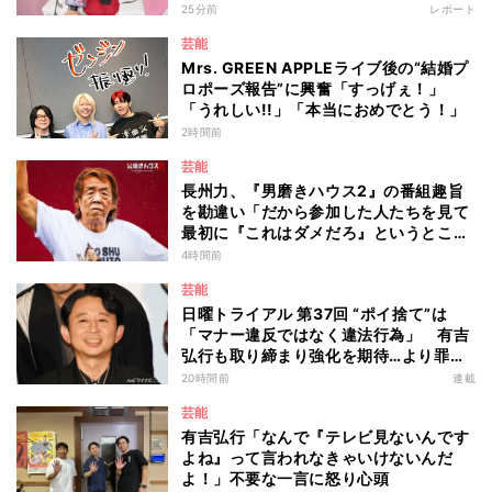
出来事を語る
25分前
レポート
芸能
Mrs. GREEN APPLEライブ後の“結婚プ
ロポーズ報告”に興奮「すっげぇ！」
「うれしい!!」「本当におめでとう！」
2時間前
芸能
長州力、『男磨きハウス2』の番組趣旨
を勘違い「だから参加した人たちを見て
最初に『これはダメだろ』というところ
からのスタートですね」
4時間前
芸能
日曜トライアル 第37回 “ポイ捨て”は
「マナー違反ではなく違法行為」 有吉
弘行も取り締まり強化を期待…より罪が
重くなる“ポイ捨て”とは 大垣優希弁護
20時間前
連載
士が解説
芸能
有吉弘行「なんで『テレビ見ないんです
よね』って言われなきゃいけないんだ
よ！」不要な一言に怒り心頭