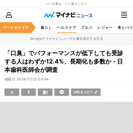
いい仕事は、いい暮らしから
ジネススキル
ワーク＆ライフ
マネー
暮らし
ヘルスケア
グルメ
レジャー
車とバイ
Googleでマイナビニュースを優先表示する方法
「口臭」でパフォーマンスが低下しても受診
する人はわずか12.4%、長期化も多数か - 日
本歯科医師会が調査
掲載日
2024/11/25 09:44
URLをコピー