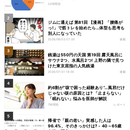
22時間前
ジムに通えば 第81回 【漫画】「腰痛が
っ!」で筋トレを始めたら…体型も思考も
別人になっていた
2026/08/03 07:00
連載
銭湯は550円の天国 第19回 露天風呂に
サウナ2つ、水風呂2つ! 上野の隣で見つ
けた東京屈指の人気銭湯
2026/07/31 16:00
連載
約6割が“咳で困った経験あり”…風邪だけ
じゃない咳の原因とは? 「止まらない」
「眠れない」悩みを医師が解説
7時間前
レポート
帰省で「親の老い」実感した人は
96.4%、そのきっかけは? - 40～65歳