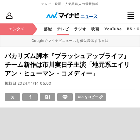
テレビ・映画・人気芸能人の最新情報
エンタメ
芸能
テレビ
ラジオ
映画
YouTube
BS・
Googleでマイナビニュースを優先表示する方法
バカリズム脚本『ブラッシュアップライフ』
チーム新作は市川実日子主演「地元系エイリ
アン・ヒューマン・コメディー」
掲載日
2024/11/14 05:00
URLをコピー