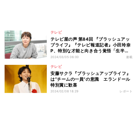
テレビ
テレビ屋の声 第84回 『ブラッシュアッ
プライフ』『テレビ報道記者』小田玲奈
P、特別な才能と向き合う覚悟「生半可
な思いではできない」
2024/03/05 06:00
連載
テレビ
安藤サクラ『ブラッシュアップライフ』
は“チームの一員”の意識 エランドール
特別賞に歓喜
2024/02/08 18:29
レポート