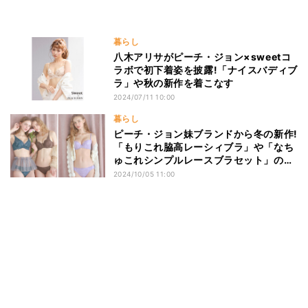
暮らし
八木アリサがピーチ・ジョン×sweetコ
ラボで初下着姿を披露!「ナイスバディブ
ラ」や秋の新作を着こなす
2024/07/11 10:00
暮らし
ピーチ・ジョン妹ブランドから冬の新作!
「もりこれ脇高レーシィブラ」や「なち
ゅこれシンプルレースブラセット」の新
色
2024/10/05 11:00