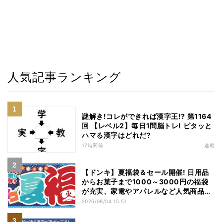
人気記事ランキング
謎解き!コレができれば漢字王!? 第1164
回 【レベル2】毎日1問脳トレ! ピタッと
ハマる漢字はどれだ?
17時間前
連載
【ドンキ】夏福袋＆セール開催! 日用品
からお菓子まで1000～3000円の福袋
が充実、家電やアパレルなど人気商品も
特価
2026/08/04 15:51