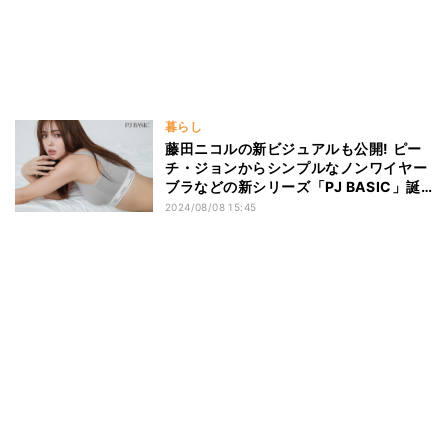
暮らし
藤田ニコルの新ビジュアルも公開! ピー
チ・ジョンからシンプルなノンワイヤー
ブラなどの新シリーズ「PJ BASIC」誕
生
2024/08/08 15:45