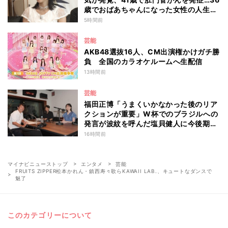
歳でおばあちゃんになった女性の人生に
島田珠代も思わず涙 『愛のハイエナ
5時間前
season6』
芸能
AKB48選抜16人、CM出演権かけガチ勝
負 全国のカラオケルームへ生配信
13時間前
芸能
福田正博「うまくいかなかった後のリア
クションが重要」W杯でのブラジルへの
発言が波紋を呼んだ塩貝健人に今後期待
することは？
16時間前
マイナビニューストップ
エンタメ
芸能
FRUITS ZIPPER松本かれん・鎮西寿々歌らKAWAII LAB.、キュートなダンスで
魅了
このカテゴリーについて