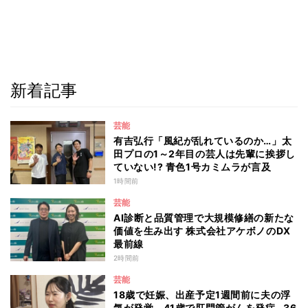
新着記事
芸能
有吉弘行「風紀が乱れているのか…」太
田プロの1～2年目の芸人は先輩に挨拶し
ていない!? 青色1号カミムラが言及
1時間前
芸能
AI診断と品質管理で大規模修繕の新たな
価値を生み出す 株式会社アケボノのDX
最前線
2時間前
芸能
18歳で妊娠、出産予定1週間前に夫の浮
気が発覚、41歳で肛門管がんを発症…36