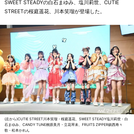
SWEET STEADYの白石まゆみ、塩川莉世、CUTIE
STREETの桜庭遥花、川本笑瑠が登場した。
(左から)CUTIE STREET川本笑瑠・桜庭遥花、SWEET STEADY塩川莉世・白
石まゆみ、CANDY TUNE桐原美月・立花琴未、FRUITS ZIPPER鎮西寿々
歌・松本かれん