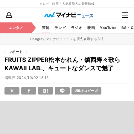
テレビ・映画・人気芸能人の最新情報
エンタメ
芸能
テレビ
ラジオ
映画
YouTube
BS・
Googleでマイナビニュースを優先表示する方法
レポート
FRUITS ZIPPER松本かれん・鎮西寿々歌ら
KAWAII LAB.、キュートなダンスで魅了
掲載日
2024/10/02 18:15
URLをコピー