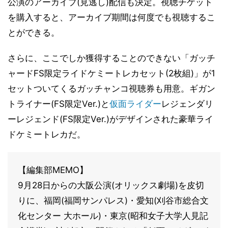
公演のアーカイブ(見逃し)配信も決定。視聴チケット
を購入すると、アーカイブ期間は何度でも視聴するこ
とができる。
さらに、ここでしか獲得することのできない「ガッチ
ャードFS限定ライドケミートレカセット(2枚組)」が1
セットついてくるガッチャンコ視聴券も用意。ギガン
トライナー(FS限定Ver.)と
仮面ライダー
レジェンダリ
ーレジェンド(FS限定Ver.)がデザインされた豪華ライ
ドケミートレカだ。
【編集部MEMO】
9月28日からの大阪公演(オリックス劇場)を皮切
りに、福岡(福岡サンパレス)・愛知(刈谷市総合文
化センター 大ホール)・東京(昭和女子大学人見記