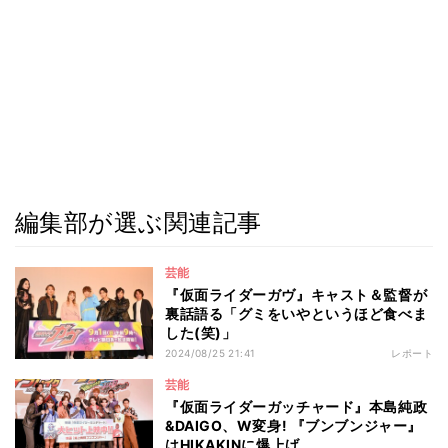
編集部が選ぶ関連記事
芸能
『仮面ライダーガヴ』キャスト＆監督が
裏話語る「グミをいやというほど食べま
した(笑)」
2024/08/25 21:41
レポート
芸能
『仮面ライダーガッチャード』本島純政
&DAIGO、W変身! 『ブンブンジャー』
はHIKAKINに爆上げ