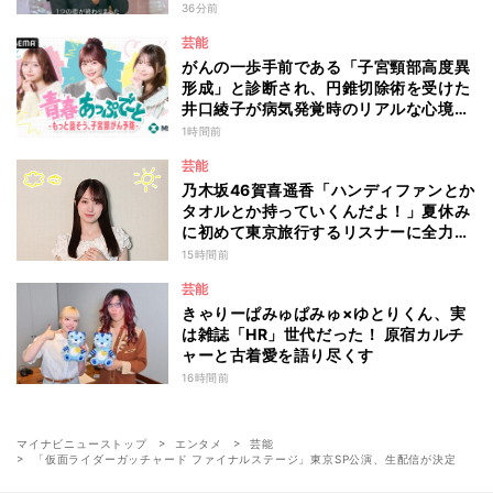
わず涙 『ガールオアレディ3』
36分前
芸能
がんの一歩手前である「子宮頸部高度異
形成」と診断され、円錐切除術を受けた
井口綾子が病気発覚時のリアルな心境や
葛藤を語る ABEMAトーク番組『青春
1時間前
あっぷで～と -もっと話そう、子宮頸が
芸能
ん予防-』
乃木坂46賀喜遥香「ハンディファンとか
タオルとか持っていくんだよ！」夏休み
に初めて東京旅行するリスナーに全力ア
ドバイス！
15時間前
芸能
きゃりーぱみゅぱみゅ×ゆとりくん、実
は雑誌「HR」世代だった！ 原宿カルチ
ャーと古着愛を語り尽くす
16時間前
マイナビニューストップ
エンタメ
芸能
「仮面ライダーガッチャード ファイナルステージ」東京SP公演、生配信が決定