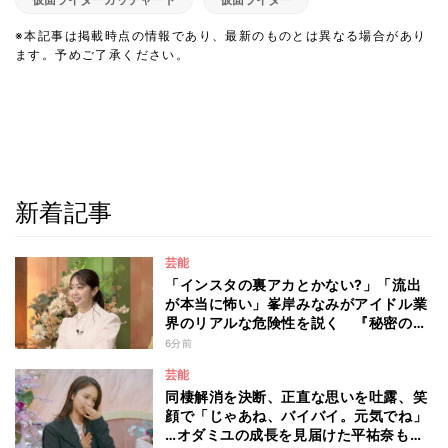
※本記事は掲載時点の情報であり、最新のものとは異なる場合があり
ます。予めご了承ください。
新着記事
芸能
「インスタの裏アカとかない?」「流出
が本当に怖い」峯岸みなみがアイドル業
界のリアルな危険性を説く 『秘密のマ
マ園』特別編
6分前
芸能
同棲解消を決断、正直な思いを吐露、笑
顔で「じゃあね、バイバイ。元気でね」
…オダミユの成長を見届けた平祐奈も思