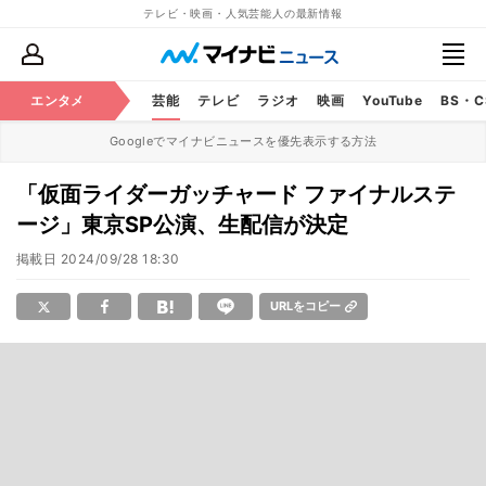
テレビ・映画・人気芸能人の最新情報
エンタメ
芸能
テレビ
ラジオ
映画
YouTube
BS・
Googleでマイナビニュースを優先表示する方法
「仮面ライダーガッチャード ファイナルステ
ージ」東京SP公演、生配信が決定
掲載日
2024/09/28 18:30
URLをコピー