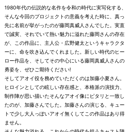
1980年代の伝説的な名作を令和の時代に実写化する、
そんな今回のプロジェクトの意義を考えた時に、真っ
先に名前が挙がったのが藤岡真威人さんでした。実直
で誠実、それでいて熱い魅力に溢れた藤岡さんの存在
が、この作品に、主人公・広野健太というキャラクタ
ーに、命を吹き込んでくれました。新しい時代のヒー
ロー作品を、そしてその中心にいる藤岡真威人さんの
勇姿を、ぜひご期待ください!
そしてアオイ役を務めていただくのは加藤小夏さん。
ヒロインとしての眩しい存在感と、本格派の演技力、
制作陣が思い描いたそんなアオイ像にピタリと一致し
たのが、加藤さんでした。加藤さんの演じる、キュー
トで少し大人っぽいアオイ無くしてこの作品はあり得
ません。
そんな魅力溢れる、これからの時代を担うキャスト陣