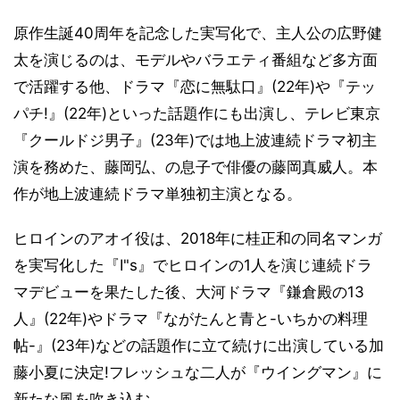
原作生誕40周年を記念した実写化で、主人公の広野健
太を演じるのは、モデルやバラエティ番組など多方面
で活躍する他、ドラマ『恋に無駄口』(22年)や『テッ
パチ!』(22年)といった話題作にも出演し、テレビ東京
『クールドジ男子』(23年)では地上波連続ドラマ初主
演を務めた、藤岡弘、の息子で俳優の藤岡真威人。本
作が地上波連続ドラマ単独初主演となる。
ヒロインのアオイ役は、2018年に桂正和の同名マンガ
を実写化した『I"s』でヒロインの1人を演じ連続ドラ
マデビューを果たした後、大河ドラマ『鎌倉殿の13
人』(22年)やドラマ『ながたんと青と-いちかの料理
帖-』(23年)などの話題作に立て続けに出演している加
藤小夏に決定!フレッシュな二人が『ウイングマン』に
新たな風を吹き込む。