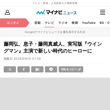
テレビ・映画・人気芸能人の最新情報
エンタメ
芸能
テレビ
ラジオ
映画
YouTube
BS・
Googleでマイナビニュースを優先表示する方法
藤岡弘、息子・藤岡真威人、実写版『ウイン
グマン』主演で新しい時代のヒーローに
掲載日
2024/09/10 07:00
URLをコピー