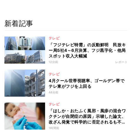
新着記事
テレビ
「フジテレビ特需」の反動鮮明 民放キ
ー局5社4～6月決算、フジ黒字化・他局
スポット収入大幅減
12分前
レポート
テレビ
4月クール世帯視聴率、ゴールデン帯で
テレ東がフジを上回る
44分前
テレビ
「はしか・おたふく風邪・風疹の混合ワ
クチンが自閉症の原因」示唆した論文、
改ざん発覚で科学的に否定されるも不安
消えず…科学者たちの反証はなぜ届かな
1時間前