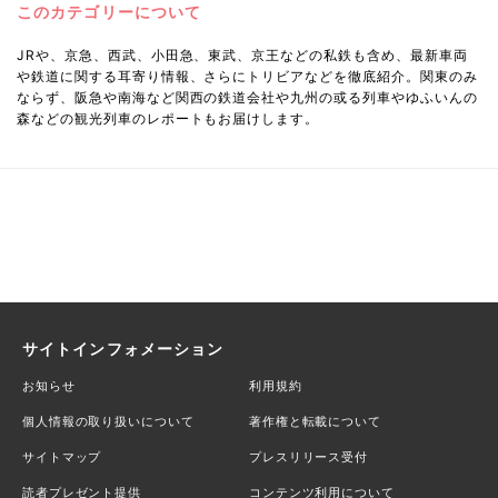
このカテゴリーについて
JRや、京急、西武、小田急、東武、京王などの私鉄も含め、最新車両
や鉄道に関する耳寄り情報、さらにトリビアなどを徹底紹介。関東のみ
ならず、阪急や南海など関西の鉄道会社や九州の或る列車やゆふいんの
森などの観光列車のレポートもお届けします。
サイトインフォメーション
お知らせ
利用規約
個人情報の取り扱いについて
著作権と転載について
サイトマップ
プレスリリース受付
読者プレゼント提供
コンテンツ利用について