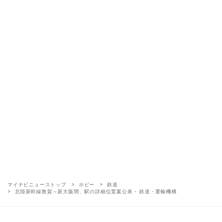
マイナビニューストップ
ホビー
鉄道
北陸新幹線敦賀～新大阪間、駅の詳細位置案公表 - 鉄道・運輸機構