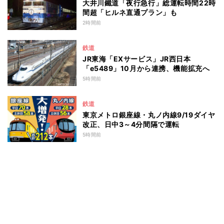
大井川鐵道「夜行急行」総運転時間22時
間超「ヒルネ直通プラン」も
2時間前
鉄道
JR東海「EXサービス」JR西日本
「e5489」10月から連携、機能拡充へ
5時間前
鉄道
東京メトロ銀座線・丸ノ内線9/19ダイヤ
改正、日中3～4分間隔で運転
5時間前