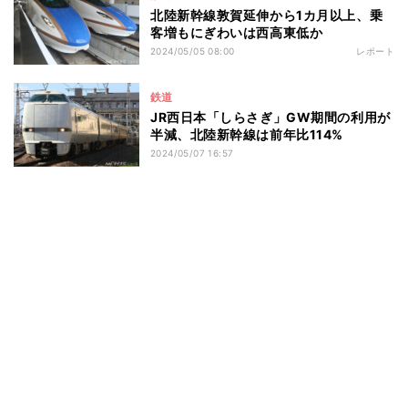
北陸新幹線敦賀延伸から1カ月以上、乗
客増もにぎわいは西高東低か
2024/05/05 08:00
レポート
鉄道
JR西日本「しらさぎ」GW期間の利用が
半減、北陸新幹線は前年比114%
2024/05/07 16:57