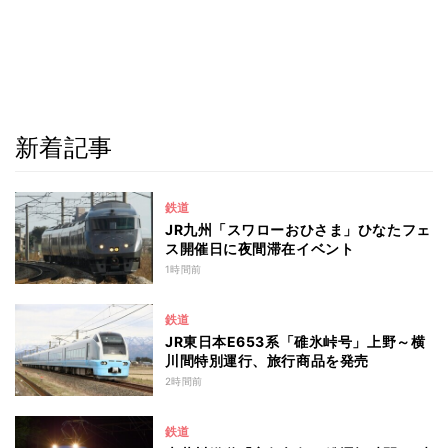
新着記事
鉄道
JR九州「スワローおひさま」ひなたフェ
ス開催日に夜間滞在イベント
1時間前
鉄道
JR東日本E653系「碓氷峠号」上野～横
川間特別運行、旅行商品を発売
2時間前
鉄道