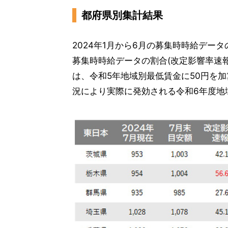
都府県別集計結果
2024年1月から6月の募集時時給デー
募集時時給データの割合(改定影響率速
は、令和5年地域別最低賃金に50円を
況により実際に発効される令和6年度地