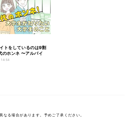
イトをしているのは9割
代のホンネ 〜アルバイ
窓ラボ
 14:54
は異なる場合があります。予めご了承ください。