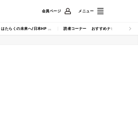
会員ページ
メニュー
はたらくの未来へ/日本HP
読者コーナー
おすすめナビ
マイナビB