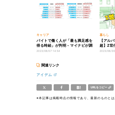
キャリア
暮らし
バイトで働く人が「最も満足感を
【アルバ
得る時給」が判明 - マイナビが調
超】Z世
査
ト〜#学
2023/08/07 14:54
2023/06/30
関連リンク
アイデム
URLをコピー
※本記事は掲載時点の情報であり、最新のものと