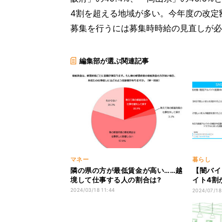
4割を超える地域が多い。今年度の改定額
募集を行うには募集時時給の見直しが必
編集部が選ぶ関連記事
マネー
暮らし
隣の県の方が最低賃金が高い……越
【闇バイ
境して仕事する人の割合は?
イト4割
見かけた
2024/03/18 11:44
2024/07/18
調査