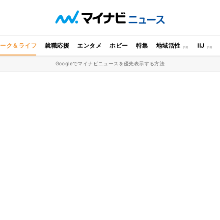
ワーク＆ライフ
就職応援
エンタメ
ホビー
特集
地域活性
IIJ
Googleでマイナビニュースを優先表示する方法