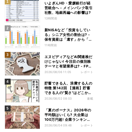
いよぎんHD・愛媛銀行が経
営統合へ - メインバンク取引
社数、地銀再編への影響は?
13時間前
新NISAなど「投資をしてい
る」シニア女性の割合は? -
保有資産は「遺す」から「使
い切る」へ価値観がシフトか
11時間前
エヌビディアなどAI関連株だ
けじゃない! 今注目の個別株
テーマと有望業界は? - FP解
説
2026/08/06 11:05
レポート
貯蓄できる人、浪費する人の
特徴 第142回 【漫画】貯蓄
できる人の"賢さ"はどこか
ら? スーパーでの意外な習慣
2026/08/02 08:03
連載
「夏のボーナス」2026年の
平均額はいくら? 大企業は
100万円超! 企業ランキン
グ、公務員の支給額見通しを
2026/06/04 09:48
レポート
解説