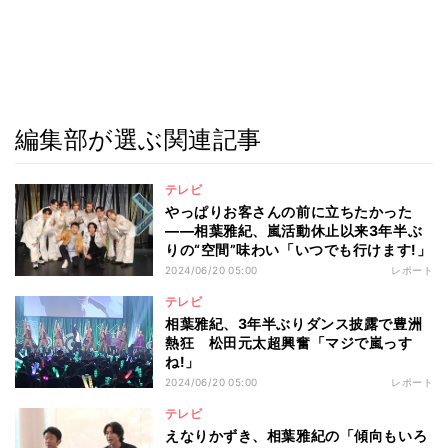
編集部が選ぶ関連記事
テレビ
やっぱりお客さんの前に立ちたかった
――相葉雅紀、嵐活動休止以来3年半ぶ
りの“空間”味わい「いつでも行けます!」
2024/06/20 05:00
レポート
テレビ
相葉雅紀、3年半ぶりダンス披露で豊洲
熱狂 松田元太超興奮「マジで嵐っす
ね!」
2024/06/20 05:00
レポート
テレビ
えなりかずき、相葉雅紀の「傾向もいろ