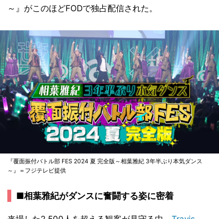
～』がこのほどFODで独占配信された。
『覆面振付バトル部 FES 2024 夏 完全版～相葉雅紀 3年半ぶり本気ダンス
～』＝フジテレビ提供
■相葉雅紀がダンスに奮闘する姿に密着