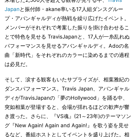
来場した2,500人を超える観客が見守る中、
Travis
Japan
と振付師・akane率いる17人組ダンスグルー
プ・アバンギャルディが熱戦を繰り広げたイベント。
メンバーがそれぞれで考案した振りを掛け合わせるこ
とで特色を見せる TravisJapanと、17人が一糸乱れぬ
パフォーマンスを見せるアバンギャルディ。Adoの名
曲「新時代」をそれぞれのカラーに染めるまでの過程
は必見だ。
そして、涙する観客もいたサプライズが、相葉雅紀の
ダンスパフォーマンス。Travis Japan、アバンギャル
ディがTravisJapanの「夢のHollywood」を踊る中、
突如相葉が登場すると、会場が揺れるほどの歓声が響
き渡った。さらに、『VS魂』(21～23年)のテーマソン
グ『New Again! Again and Again!』を歌う姿を見せ
るなど、番組ホストとしてイベントを盛り上げた。相