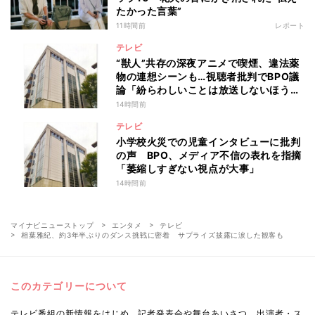
たかった言葉”
11時間前
レポート
テレビ
“獣人”共存の深夜アニメで喫煙、違法薬
物の連想シーンも…視聴者批判でBPO議
論「紛らわしいことは放送しないほう
が」
14時間前
テレビ
小学校火災での児童インタビューに批判
の声 BPO、メディア不信の表れを指摘
「萎縮しすぎない視点が大事」
14時間前
マイナビニューストップ
エンタメ
テレビ
相葉雅紀、約3年半ぶりのダンス挑戦に密着 サプライズ披露に涙した観客も
このカテゴリーについて
テレビ番組の新情報をはじめ、記者発表会や舞台あいさつ、出演者・ス