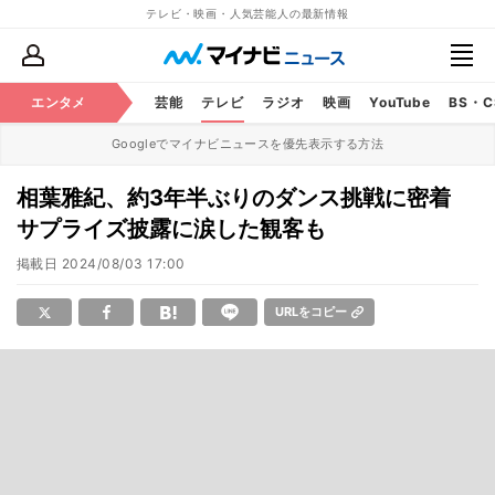
テレビ・映画・人気芸能人の最新情報
エンタメ
芸能
テレビ
ラジオ
映画
YouTube
BS・
Googleでマイナビニュースを優先表示する方法
相葉雅紀、約3年半ぶりのダンス挑戦に密着
サプライズ披露に涙した観客も
掲載日
2024/08/03 17:00
URLをコピー