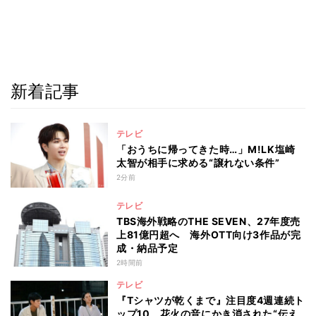
新着記事
テレビ
「おうちに帰ってきた時…」M!LK塩崎
太智が相手に求める“譲れない条件”
2分前
テレビ
TBS海外戦略のTHE SEVEN、27年度売
上81億円超へ 海外OTT向け3作品が完
成・納品予定
2時間前
テレビ
『Tシャツが乾くまで』注目度4週連続ト
ップ10 花火の音にかき消された“伝え