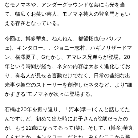
なモノマネや、アンダーグラウンドな芸にも光を当
て、幅広くお笑い芸人、モノマネ芸人の登竜門ともい
える存在となっている。
今回は、博多華丸、ねんねん、都留拓也(ラパルフ
ェ)、キンタロー。、ジョニー志村、ハギノリザードマ
ン、横澤夏子、Gたかし、アマレス兄弟らが登場。20
年という時間が経ち、ネタの内容は大きく進化してお
り、有名人が見せる言動だけでなく、日常の些細な出
来事や架空のストーリーを創作したネタなど、より“細
かすぎる”モノマネが次々に登場する。
石橋は20年を振り返り、「河本(準一)くんと話してた
んですけど、初めて出た時にお子さんが2歳だったの
が、もう22歳になってるって(笑)。そして、(博多)華丸
くんだとか、キンタロー。だとか、みんなここから飛