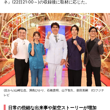
ネ』(22日21:00～)の収録後に取材に応じた。
(左から)山崎弘也、満島ひかり、石橋貴明、山下智久、柴田英嗣 (C)フジテ
レビ
日常の些細な出来事や架空ストーリーが増加