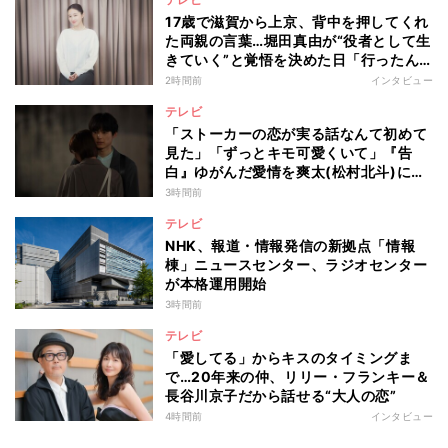
17歳で滋賀から上京、背中を押してくれ
た両親の言葉…堀田真由が“役者として生
きていく”と覚悟を決めた日「行ったん
やったら、もう帰られへんな」
2時間前
インタビュー
テレビ
「ストーカーの恋が実る話なんて初めて
見た」「ずっとキモ可愛くいて」『告
白』ゆがんだ愛情を爽太(松村北斗)に向
ける視聴者の声
3時間前
テレビ
NHK、報道・情報発信の新拠点「情報
棟」ニュースセンター、ラジオセンター
が本格運用開始
3時間前
テレビ
「愛してる」からキスのタイミングま
で…20年来の仲、リリー・フランキー＆
長谷川京子だから話せる“大人の恋”
4時間前
インタビュー