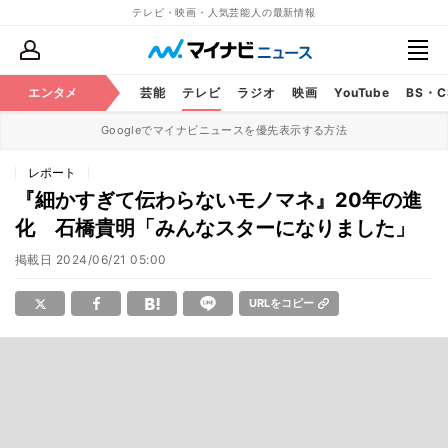
テレビ・映画・人気芸能人の最新情報
エンタメ
芸能
テレビ
ラジオ
映画
YouTube
BS・
Googleでマイナビニュースを優先表示する方法
レポート
『細かすぎて伝わらないモノマネ』20年の進
化 石橋貴明「みんなスターになりました」
掲載日
2024/06/21 05:00
URLをコピー