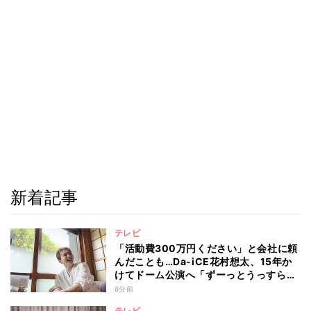
新着記事
テレビ
「活動費300万円ください」と会社に頼
んだことも…Da-iCE花村想太、15年か
けてドーム公演へ「ずーっとうっすらや
けど右肩上がり続けられていた」
6分前
テレビ