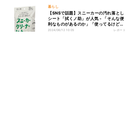
暮らし
【SNSで話題】スニーカーの汚れ落とし
シート「拭くノ助」が人気 - 「そんな便
利なものがあるのか」「使ってるけどコ
レめっちゃいい」の声
2024/06/12 10:05
レポート