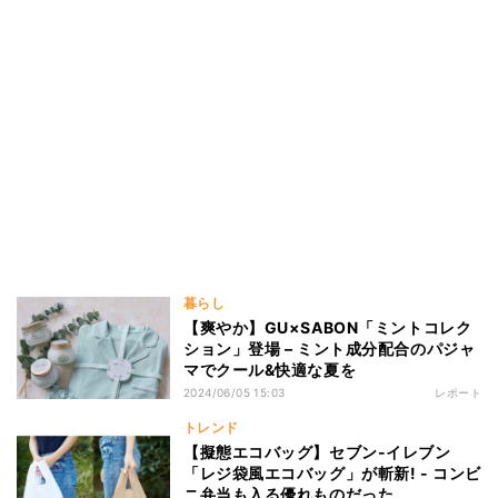
暮らし
【爽やか】GU×SABON「ミントコレク
ション」登場 – ミント成分配合のパジャ
マでクール&快適な夏を
2024/06/05 15:03
レポート
トレンド
【擬態エコバッグ】セブン-イレブン
「レジ袋風エコバッグ」が斬新! - コンビ
ニ弁当も入る優れものだった