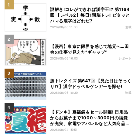
謎解き!コレができれば漢字王!? 第1164
回 【レベル2】毎日1問脳トレ! ピタッと
ハマる漢字はどれだ?
2026/08/06 11:30
連載
【漫画】東京に限界を感じて地元へ…田
舎の仕事で見えた“ギャップ”
2026/08/06 16:03
レポート
脳トレクイズ 第647回 【見た目はそっく
り!?】漢字ドッペルゲンガーを探せ!
2026/08/06 10:30
連載
【ドンキ】夏福袋＆セール開催! 日用品
からお菓子まで1000～3000円の福袋
が充実、家電やアパレルなど人気商品も
特価
2026/08/04 15:51