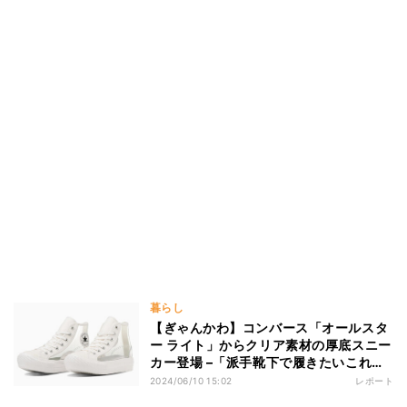
暮らし
【ぎゃんかわ】コンバース「オールスタ
ー ライト」からクリア素材の厚底スニー
カー登場 –「派手靴下で履きたいこれ」
「嵐に履いて欲しい!!!!!」 と話題
2024/06/10 15:02
レポート