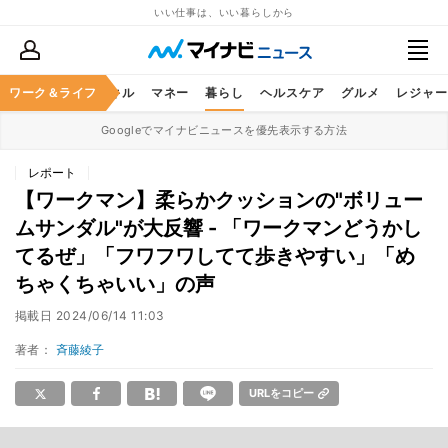
いい仕事は、いい暮らしから
ャリア
ワーク＆ライフ
ビジネススキル
マネー
暮らし
ヘルスケア
グルメ
レジャー
Googleでマイナビニュースを優先表示する方法
レポート
【ワークマン】柔らかクッションの"ボリュー
ムサンダル"が大反響 - 「ワークマンどうかし
てるぜ」「フワフワしてて歩きやすい」「め
ちゃくちゃいい」の声
掲載日
2024/06/14 11:03
著者：
斉藤綾子
URLをコピー