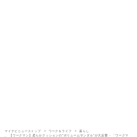
マイナビニューストップ
ワーク＆ライフ
暮らし
【ワークマン】柔らかクッションの"ボリュームサンダル"が大反響 - 「ワークマ