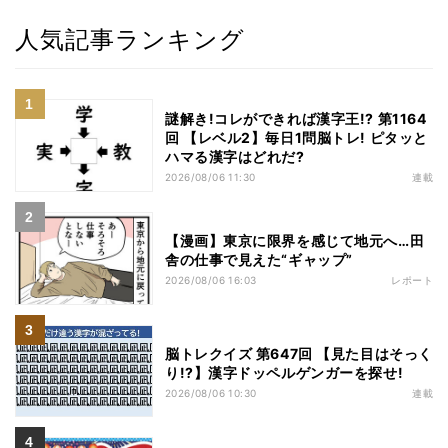
人気記事ランキング
謎解き!コレができれば漢字王!? 第1164
回 【レベル2】毎日1問脳トレ! ピタッと
ハマる漢字はどれだ?
2026/08/06 11:30
連載
【漫画】東京に限界を感じて地元へ…田
舎の仕事で見えた“ギャップ”
2026/08/06 16:03
レポート
脳トレクイズ 第647回 【見た目はそっく
り!?】漢字ドッペルゲンガーを探せ!
2026/08/06 10:30
連載