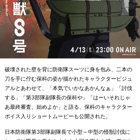
破壊された壁を背に防衛隊スーツに⾝を包み、二本の
刀を手に佇む保科の姿が描かれたキャラクタービジュ
アルとあわせて、「本気でいかなあかんなぁ」「討伐
する」「第3部隊副隊⻑の保科や」「はーいそれじゃ
あ最終審査、始めよか」と語る、保科のキャラクター
ボイス入りショートムービーも公開された。
日本防衛隊第3部隊副隊長で小型～中型の怪獣討伐に