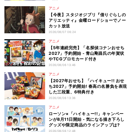
アニメ
【今夜】スタジオジブリ『借りぐらしの
アリエッティ』金曜ロードショーでノー
カット放送
2026/08/07 06:24
アニメ
【5年連続完売】「名探偵コナンおせち
2027」予約開始 - 青山剛昌氏の年賀状
やTCGプロモカード付き
2026/08/06 13:46
アニメ
【2027年おせち】「ハイキュー!! おせ
ち2027」予約開始! 春高の名勝負を表現
した三段重、6特典付き
2026/08/06 13:36
アニメ
ローソン×「ハイキュー!!」キャンペー
ンが8月11日開始 - 気になる描き下ろし
グッズや限定商品のラインアップは?
2026/08/06 12:48