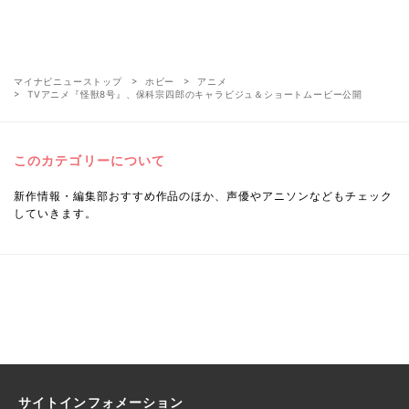
マイナビニューストップ
ホビー
アニメ
TVアニメ『怪獣8号』、保科宗四郎のキャラビジュ＆ショートムービー公開
このカテゴリーについて
新作情報・編集部おすすめ作品のほか、声優やアニソンなどもチェック
していきます。
サイトインフォメーション