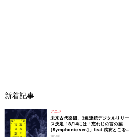
新着記事
アニメ
未来古代楽団、3週連続デジタルリリー
ス決定！8/14には「忘れじの言の葉
[Symphonic ver.]」feat.戌亥とこを配
信
10分前