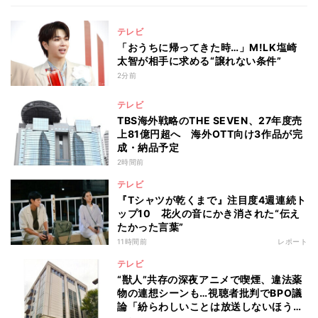
テレビ
「おうちに帰ってきた時…」M!LK塩崎
太智が相手に求める“譲れない条件”
2分前
テレビ
TBS海外戦略のTHE SEVEN、27年度売
上81億円超へ 海外OTT向け3作品が完
成・納品予定
2時間前
テレビ
『Tシャツが乾くまで』注目度4週連続ト
ップ10 花火の音にかき消された“伝え
たかった言葉”
11時間前
レポート
テレビ
“獣人”共存の深夜アニメで喫煙、違法薬
物の連想シーンも…視聴者批判でBPO議
論「紛らわしいことは放送しないほう