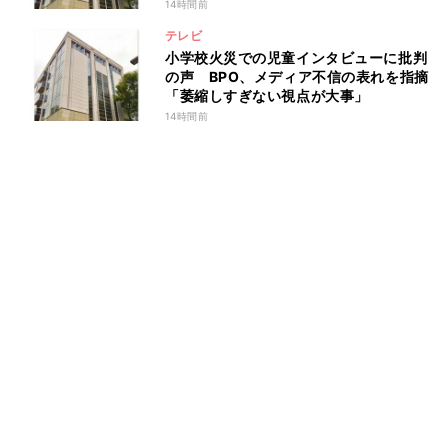
が」
14時間前
テレビ
小学校火災での児童インタビューに批判
の声 BPO、メディア不信の表れを指摘
「萎縮しすぎない視点が大事」
14時間前