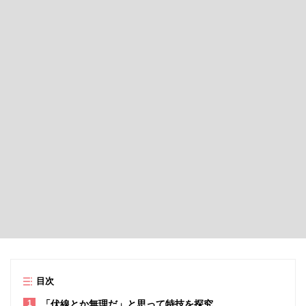
目次
「伏線とか無理だ」と思って特技を探究
1