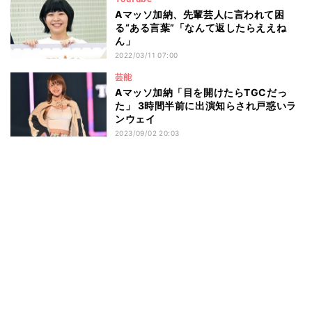
Aマッソ加納、先輩芸人に言われて困
る“ある言葉”「なんて返したらええね
ん」
2022/03/11 07:00
芸能
Aマッソ加納「目を開けたらTGCだっ
た」 3時間半前に出演知らされ戸惑いラ
ンウェイ
2023/09/02 20:03