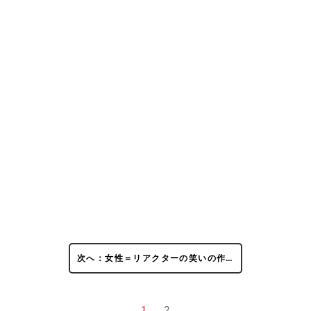
次へ：女性＝リアクターの笑いの作…
1
2