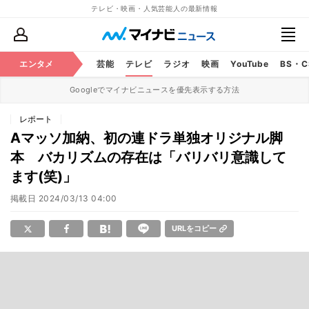
テレビ・映画・人気芸能人の最新情報
エンタメ
芸能
テレビ
ラジオ
映画
YouTube
BS・
Googleでマイナビニュースを優先表示する方法
レポート
Aマッソ加納、初の連ドラ単独オリジナル脚
本 バカリズムの存在は「バリバリ意識して
ます(笑)」
掲載日
2024/03/13 04:00
URLをコピー