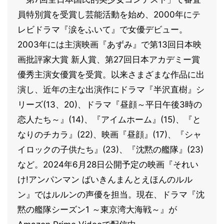
員特別賞を受賞し芸能活動を始め、2000年にテ
レビドラマ『涙をふいて』で女優デビュー。
2003年には主演映画『あずみ』で第13回日本映
画批評家大賞 新人賞、第27回日本アカデミー賞
優秀主演女優賞を受賞。以来さまざまな作品に出
演し、近年の主な出演作にドラマ『半沢直樹』シ
リーズ(13、20)、ドラマ『昼顔～平日午後3時の
恋人たち～』(14)、『アイムホーム』(15)、『と
なりのチカラ』(22)、映画『昼顔』(17)、『シャ
イロックの子供たち』(23)、『沈黙の艦隊』(23)
など。2024年6月28日公開予定の映画『それい
け!アンパンマン ばいきんまんとえほんのルル
ン』ではルルンの声優を担当。現在、ドラマ『沈
黙の艦隊シーズン1 ～東京湾大海戦～』が