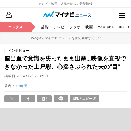
テレビ・映画・人気芸能人の最新情報
エンタメ
芸能
テレビ
ラジオ
映画
YouTube
BS・
Googleでマイナビニュースを優先表示する方法
インタビュー
脳出血で意識を失ったまま出産…映像を直視で
きなかった上戸彩、心揺さぶられた夫の“目”
掲載日
2024/02/17 18:00
著者：
中島優
URLをコピー