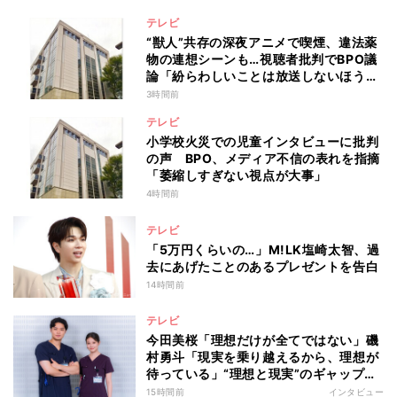
テレビ
“獣人”共存の深夜アニメで喫煙、違法薬
物の連想シーンも…視聴者批判でBPO議
論「紛らわしいことは放送しないほう
が」
3時間前
テレビ
小学校火災での児童インタビューに批判
の声 BPO、メディア不信の表れを指摘
「萎縮しすぎない視点が大事」
4時間前
テレビ
「5万円くらいの…」M!LK塩崎太智、過
去にあげたことのあるプレゼントを告白
14時間前
テレビ
今田美桜「理想だけが全てではない」磯
村勇斗「現実を乗り越えるから、理想が
待っている」“理想と現実”のギャップに
悩む人へ 第一線で活躍する俳優2人の
15時間前
インタビュー