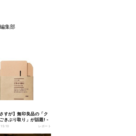
フ編集部
さすが】無印良品の「ク
ごきぶり取り」が話題! -
かわいく見える!」「目立
 15:10
レポート
強!」