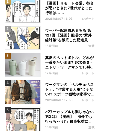
【漫画】リモート会議、都合
が悪いときにZ世代がとった
行動は......
2026/08/07 16:03
レポート
ウーバー配達員あるある 第
121回 【漫画】酷暑の“紫外
線対策”を徹底した配達員
が、数カ月後に絶句した理由
15時間前
連載
真夏のペットボトル、どれが
一番冷たいまま? 3COINS・
ニトリ・ワークマンで15時間
検証してみた
17時間前
レポート
ワークマンの「ペルチェベス
ト」、"作業する人用"じゃな
い!? スポーツ観戦や家事で
の熱中症&冷え対策に――話
2026/08/07 17:53
レポート
題の商品を徹底検証
パワーカップルも楽じゃない
第22回 【漫画】「海外でも
行っちゃう?」最高収益に喜
ぶ夫婦、直後に届いた“通知
15時間前
連載
書”で現実に戻された