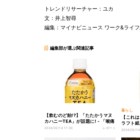
トレンドリサーチャー：ユカ
文：井上智尋
編集：マイナビニュース ワーク&ライ
編集部が選ぶ関連記事
暮らし
【飲むのど飴!?】「たたかうマヌ
【これは
カハニーTEA」が話題に! - 「喉痛
ラフト紙
い民も瞬時に潤います」「路上ラ
2024/02/14 17:30
レポート
「なんか
2024/02/14
イブしてる人への差し入れとかに
たなさ最
良さそう」