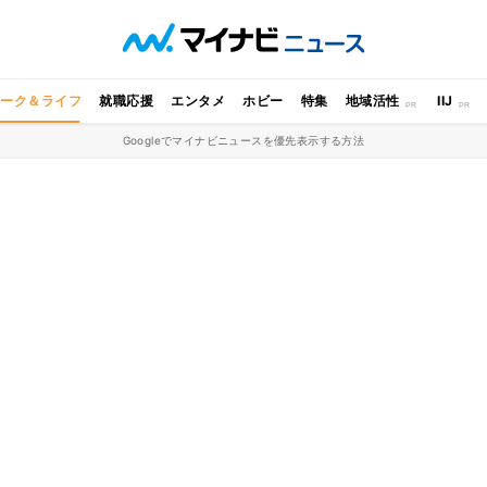
ワーク＆ライフ
就職応援
エンタメ
ホビー
特集
地域活性
IIJ
Googleでマイナビニュースを優先表示する方法