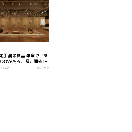
定】無印良品 銀座で『良
わけがある。展』開催! -
ーの魅力を知れる企画展
 11:20
レポート
寧に伝える』のお手本」
ど!ってなった!」の声