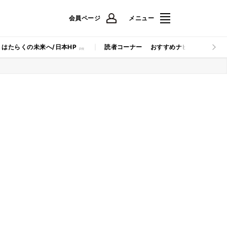
会員ページ
メニュー
はたらくの未来へ/日本HP
読者コーナー
おすすめナビ
マイナビB