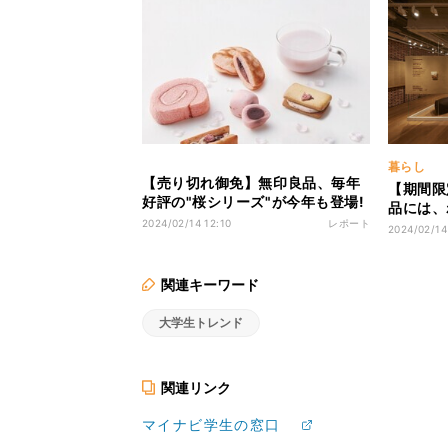
暮らし
【売り切れ御免】無印良品、毎年
【期間限
好評の"桜シリーズ"が今年も登場!
品には、
- お花見にもぴったりなお菓子や
2024/02/14 12:10
レポート
タグコピ
2024/02/14
ドリンクに「速攻買った」「美味
に「『丁
しそう」の声
「なるほ
関連キーワード
大学生トレンド
関連リンク
マイナビ学生の窓口