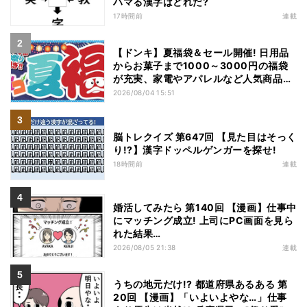
ハマる漢字はどれだ?
17時間前
連載
【ドンキ】夏福袋＆セール開催! 日用品
からお菓子まで1000～3000円の福袋
が充実、家電やアパレルなど人気商品も
特価
2026/08/04 15:51
脳トレクイズ 第647回 【見た目はそっく
り!?】漢字ドッペルゲンガーを探せ!
18時間前
連載
婚活してみたら 第140回 【漫画】仕事中
にマッチング成立! 上司にPC画面を見ら
れた結果…
2026/08/05 21:38
連載
うちの地元だけ!? 都道府県あるある 第
20回 【漫画】「いよいよやな…」仕事