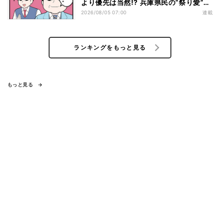
より優先は当然!? 兵庫県民の“祭り愛”が
熱すぎた
2026/08/05 07:00
連載
ランキングをもっと見る
もっと見る