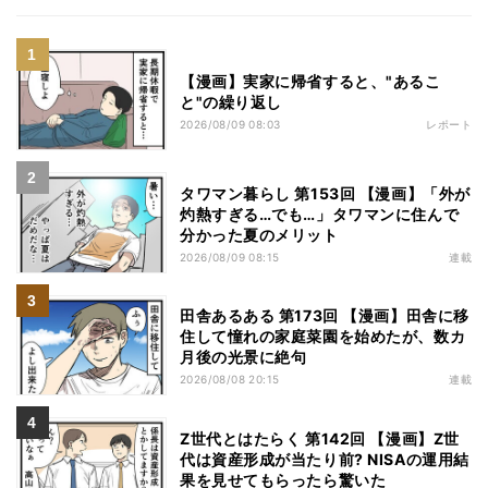
【漫画】実家に帰省すると、"あるこ
と"の繰り返し
2026/08/09 08:03
レポート
タワマン暮らし 第153回 【漫画】「外が
灼熱すぎる…でも…」タワマンに住んで
分かった夏のメリット
2026/08/09 08:15
連載
田舎あるある 第173回 【漫画】田舎に移
住して憧れの家庭菜園を始めたが、数カ
月後の光景に絶句
2026/08/08 20:15
連載
Z世代とはたらく 第142回 【漫画】Z世
代は資産形成が当たり前? NISAの運用結
果を見せてもらったら驚いた