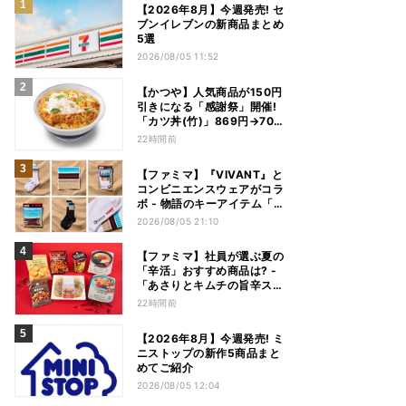
【2026年8月】今週発売! セ
ブンイレブンの新商品まとめ
5選
2026/08/05 11:52
【かつや】人気商品が150円
引きになる「感謝祭」開催!
「カツ丼(竹)」869円→704
円、「ロースカツ定食」913
22時間前
円→748円に - 8日間限定
【ファミマ】『VIVANT』と
コンビニエンスウェアがコラ
ボ - 物語のキーアイテム「別
班饅頭」も発売
2026/08/05 21:10
【ファミマ】社員が選ぶ夏の
「辛活」おすすめ商品は? -
「あさりとキムチの旨辛スン
ドゥブチゲ」「鬼金棒監修
22時間前
カラシビ焼き味噌らー麺」
「辛さがやみつき! ヤンニョ
【2026年8月】今週発売! ミ
ムチキン」など
ニストップの新作5商品まと
めてご紹介
2026/08/05 12:04