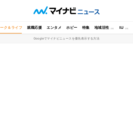
ワーク＆ライフ
就職応援
エンタメ
ホビー
特集
地域活性
IIJ
Googleでマイナビニュースを優先表示する方法