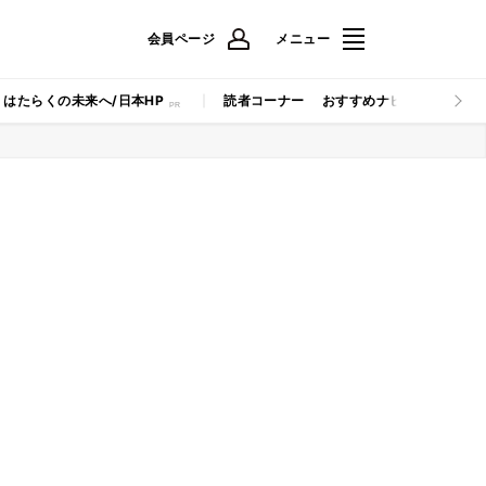
会員ページ
メニュー
はたらくの未来へ/日本HP
読者コーナー
おすすめナビ
マイナビB