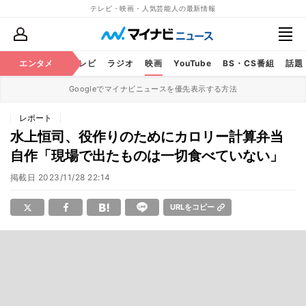
テレビ・映画・人気芸能人の最新情報
エンタメ
芸能
テレビ
ラジオ
映画
YouTube
BS・CS番組
話題
Googleでマイナビニュースを優先表示する方法
レポート
水上恒司、役作りのためにカロリー計算弁当
自作「現場で出たものは一切食べていない」
掲載日
2023/11/28 22:14
URLをコピー