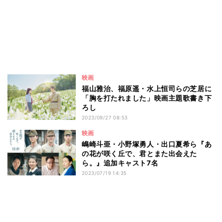
映画
福山雅治、福原遥・水上恒司らの芝居に
「胸を打たれました」映画主題歌書き下
ろし
2023/09/27 08:53
映画
嶋崎斗亜・小野塚勇人・出口夏希ら『あ
の花が咲く丘で、君とまた出会えた
ら。』追加キャスト7名
2023/07/19 14:35