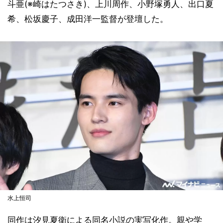
斗亜(※崎はたつさき)、上川周作、小野塚勇人、出口夏
希、松坂慶子、成田洋一監督が登壇した。
水上恒司
同作は汐見夏衛による同名小説の実写化作。親や学