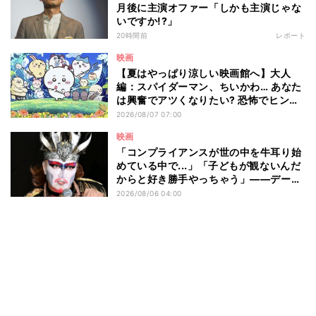
月後に主演オファー「しかも主演じゃな
いですか!?」
20時間前
レポート
映画
【夏はやっぱり涼しい映画館へ】大人
編：スパイダーマン、ちいかわ… あなた
は興奮でアツくなりたい? 恐怖でヒンヤ
リしたい? - 編集部が注目する最新映画5
2026/08/07 07:00
選
映画
「コンプライアンスが世の中を牛耳り始
めている中で...」「子どもが観ないんだ
からと好き勝手やっちゃう」――デーモ
ン閣下が語る映画『レディ・オア・ノッ
2026/08/06 04:00
ト2』の"狂気"とは?