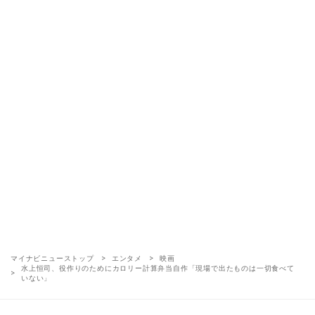
マイナビニューストップ
エンタメ
映画
水上恒司、役作りのためにカロリー計算弁当自作「現場で出たものは一切食べて
いない」