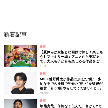
新着記事
映画
【夏休みは家族と映画館で涼しく楽しも
う】ファミリー編：アニメから実写ま
で、大人も子どもも楽しめる作品をご紹
介 - 編集部が注目する最新映画5選
9分前
映画
M!LK曽野舜太が作品に加えた“艶” 多
忙な中での撮影で見せた“熱さ”を監督が
絶賛「もう1回やらせてください! と…」
8時間前
レポート
映画
毎熊克哉、何気なく伝えた一言から2カ