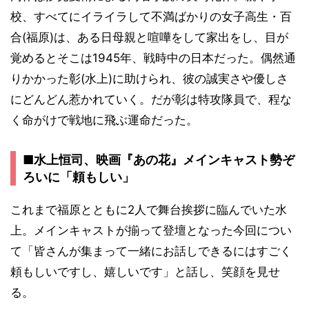
校、すべてにイライラして不満ばかりの女子高生・百
合(福原)は、ある日母親と喧嘩をして家出をし、目が
覚めるとそこは1945年、戦時中の日本だった。偶然通
りかかった彰(水上)に助けられ、彼の誠実さや優しさ
にどんどん惹かれていく。だが彰は特攻隊員で、程な
く命がけで戦地に飛ぶ運命だった。
■水上恒司、映画『あの花』メインキャスト勢ぞ
ろいに「頼もしい」
これまで福原とともに2人で舞台挨拶に臨んでいた水
上。メインキャストが揃って登壇となった今回につい
て「皆さんが集まって一緒にお話しできるにはすごく
頼もしいですし、嬉しいです」と話し、笑顔を見せ
る。