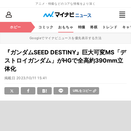
アニメ・特撮などのコアな情報をより深く
アニメ
ホビー
鉄道
コミック
おもちゃ
特撮
将棋
トレンド
キャ
Googleでマイナビニュースを優先表示する方法
『ガンダムSEED DESTINY』巨大可変MS「デ
ストロイガンダム」がHGで全高約390mm立
体化
掲載日
2023/10/11 15:41
URLをコピー