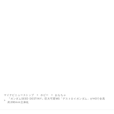
マイナビニューストップ
ホビー
おもちゃ
『ガンダムSEED DESTINY』巨大可変MS「デストロイガンダム」がHGで全高
約390mm立体化