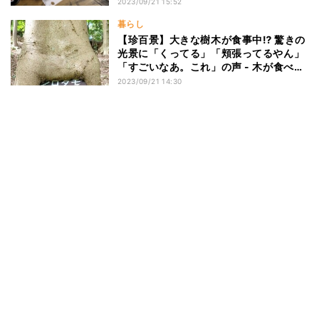
2023/09/21 15:52
暮らし
【珍百景】大きな樹木が食事中⁉ 驚きの
光景に「くってる」「頬張ってるやん」
「すごいなあ。これ」の声 - 木が食べて
いるものとは?
2023/09/21 14:30