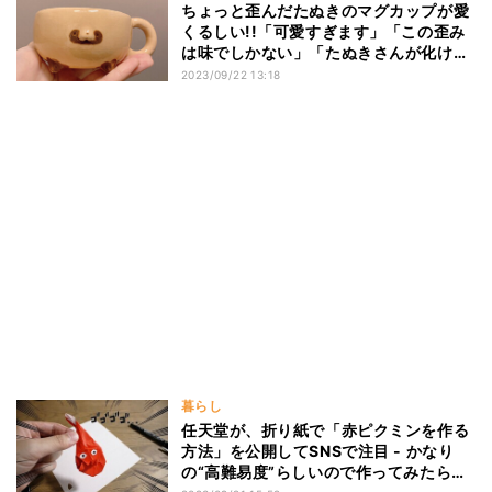
ちょっと歪んだたぬきのマグカップが愛
くるしい!!「可愛すぎます」「この歪み
は味でしかない」「たぬきさんが化けて
る」の声
2023/09/22 13:18
暮らし
任天堂が、折り紙で「赤ピクミンを作る
方法」を公開してSNSで注目 - かなり
の“高難易度”らしいので作ってみたら…