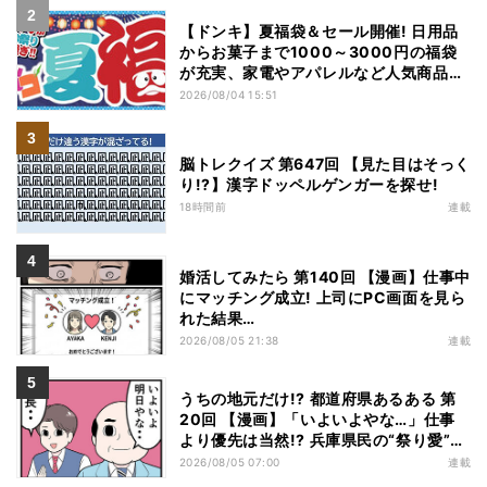
【ドンキ】夏福袋＆セール開催! 日用品
からお菓子まで1000～3000円の福袋
が充実、家電やアパレルなど人気商品も
特価
2026/08/04 15:51
脳トレクイズ 第647回 【見た目はそっく
り!?】漢字ドッペルゲンガーを探せ!
18時間前
連載
婚活してみたら 第140回 【漫画】仕事中
にマッチング成立! 上司にPC画面を見ら
れた結果…
2026/08/05 21:38
連載
うちの地元だけ!? 都道府県あるある 第
20回 【漫画】「いよいよやな…」仕事
より優先は当然!? 兵庫県民の“祭り愛”が
熱すぎた
2026/08/05 07:00
連載