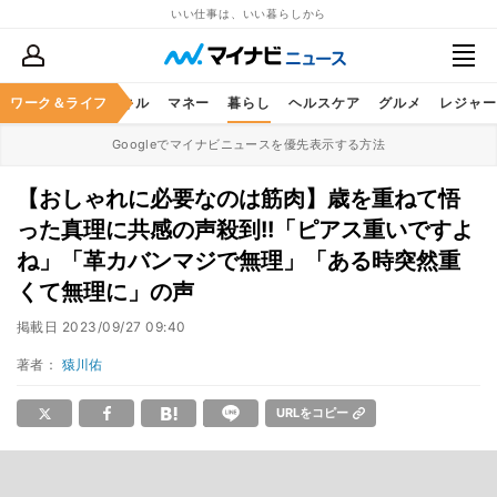
いい仕事は、いい暮らしから
ャリア
ワーク＆ライフ
ビジネススキル
マネー
暮らし
ヘルスケア
グルメ
レジャー
Googleでマイナビニュースを優先表示する方法
【おしゃれに必要なのは筋肉】歳を重ねて悟
った真理に共感の声殺到!!「ピアス重いですよ
ね」「革カバンマジで無理」「ある時突然重
くて無理に」の声
掲載日
2023/09/27 09:40
著者：
猿川佑
URLをコピー