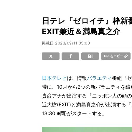
日テレ『ゼロイチ』枠新
EXIT兼近＆満島真之介
掲載日
2023/09/11 05:00
URLをコピー
日本テレビ
は、情報
バラエティ
番組『ゼ
帯に、10月から2つの新バラエティを編
貴彦アナが出演する『ニッポン人の頭の中』(
近大樹(EXIT)と満島真之介が出演する『
13:30 ※同)がスタートする。