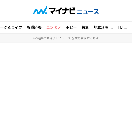
ワーク＆ライフ
就職応援
エンタメ
ホビー
特集
地域活性
IIJ
Googleでマイナビニュースを優先表示する方法