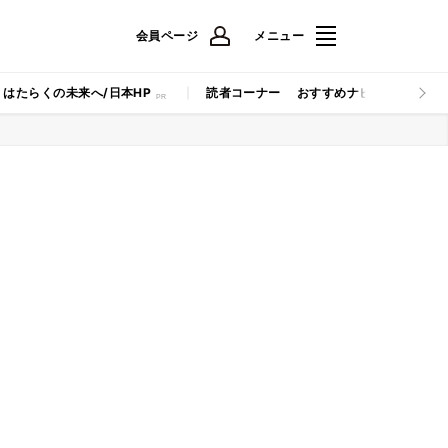
会員ページ
メニュー
はたらくの未来へ/日本HP
読者コーナー
おすすめナビ
マイナビB