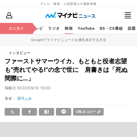
テレビ・映画・人気芸能人の最新情報
エンタメ
芸能
テレビ
ラジオ
映画
YouTube
BS・CS番組
話題
Googleでマイナビニュースを優先表示する方法
インタビュー
ファーストサマーウイカ、もともと役者志望
も“売れてやる!”の念で世に 肩書きは「死ぬ
間際に…」
掲載日
2023/09/10 19:00
著者：
望月ふみ
URLをコピー