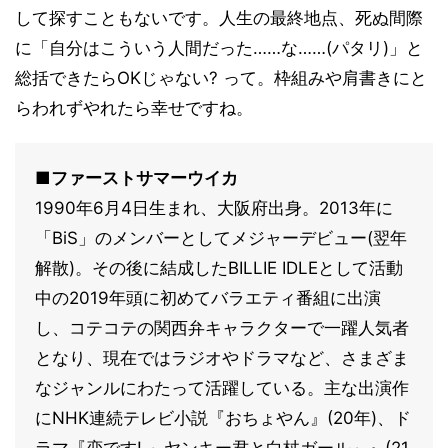
して探すこともないです。人生の最終地点、死ぬ間際
に「自分はこういう人間だった……な……(パタリ)」と
総括できたらOKじゃない? って。枠組みや肩書きにと
らわれずやれたら幸せですね。
■ファーストサマーウイカ
1990年6月4日生まれ、大阪府出身。2013年に
「BiS」のメンバーとしてメジャーデビュー(翌年
解散)。その後に結成したBILLIE IDLEとして活動
中の2019年頭に初めてバラエティ番組に出演
し、コテコテの関西弁キャラクターで一躍人気者
となり、現在ではラジオやドラマなど、さまざま
なジャンルにわたって活躍している。主な出演作
にNHK連続テレビ小説『おちょやん』(20年)、ド
ラマ『恋です! ～ヤンキー君と白杖ガール～』(21