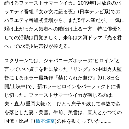
続けるファーストサマーウイカ。2019年1月放送のバ
ラエティ番組『女が女に怒る夜』(日本テレビ系)での
バラエティ番組初登場から、まだ5年未満だが、一気に
駆け上がった人気者への階段は上る一方。特に俳優と
しての活動は目覚ましく、来年は大河ドラマ『光る君
へ』での清少納言役が控える。
スクリーンでは、ジャパニーズホラーの“ヒロイン”と
言っていい貞子を世に放った『リング』の中田秀夫監
督によるホラー最新作『禁じられた遊び』(9月8日公
開/上映中)で、新ホラーヒロインをパーフェクトに演
じ切った。ファーストサマーウイカが演じるのは、
夫・直人(重岡大毅)と、ひとり息子を残して事故で命
を落とした妻・美雪。生前、美雪は、直人とかつての
同僚・比呂子(
橋本環奈
)の仲を勘ぐっていた……。